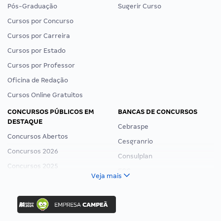
Pós-Graduação
Sugerir Curso
Cursos por Concurso
Cursos por Carreira
Cursos por Estado
Cursos por Professor
Oficina de Redação
Cursos Online Gratuitos
CONCURSOS PÚBLICOS EM
BANCAS DE CONCURSOS
DESTAQUE
Cebraspe
Concursos Abertos
Cesgranrio
Concursos 2026
Consulplan
Concursos 2025
FCC
Veja mais
Concurso Nacional Unificado
FGV
Concurso Ibama
Idecan
Concurso MPU
Selecon