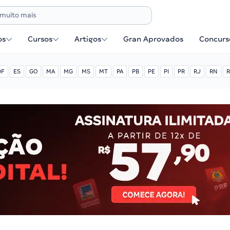
os
Cursos
Artigos
Gran Aprovados
Concurse
DF
ES
GO
MA
MG
MS
MT
PA
PB
PE
PI
PR
RJ
RN
R