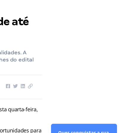
de até
lidades. A
hes do edital
ta quarta-feira,
ortunidades para
Quer conquistar a sua