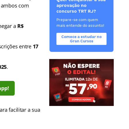
, ambos com
aprovação no
concurso TRT RJ?
Prepare-se com quem
hegar a
R$
mais entende do assunto!
Comece a estudar no
Gran Cursos
scrições entre
17
025
.
app!
Para facilitar a sua