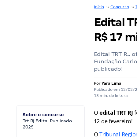
Início
››
Concurso
››
Edital T
R$ 17 mi
Edital TRT RJ o
Fundação Carlos
publicado!
Por
Yara Lima
Publicado em
12/02/
13 min. de leitura
O
edital TRT RJ
f
Sobre o concurso
12 de fevereiro!
Trt Rj Edital Publicado
2025
O
Tribunal Regio