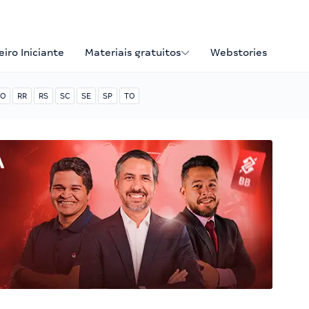
iro Iniciante
Materiais gratuitos
Webstories
O
RR
RS
SC
SE
SP
TO