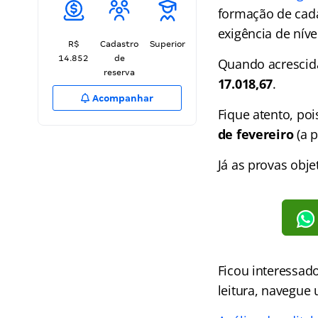
formação de cada
exigência de níve
R$
Cadastro
Superior
14.852
de
Quando acrescida
reserva
17.018,67
.
Acompanhar
Fique atento, po
de fevereiro
(a p
Já as provas obj
Ficou interessad
leitura, navegue 