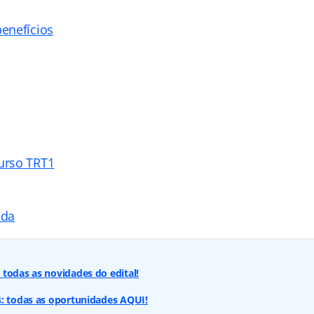
enefícios
urso TRT1
ada
todas as novidades do edital!
s: todas as oportunidades AQUI!