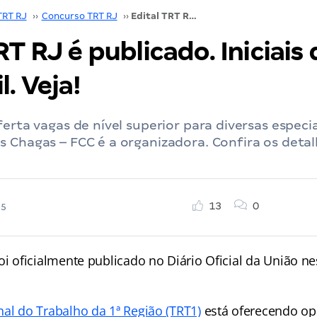
TRT RJ
››
Concurso TRT RJ
››
Edital TRT RJ é publicado. Iniciais de até R$ 17 mil. Veja!
RT RJ é publicado. Iniciais 
l. Veja!
ferta vagas de nível superior para diversas especia
 Chagas – FCC é a organizadora. Confira os detal
13
0
25
oi oficialmente publicado no Diário Oficial da União nes
nal do Trabalho da 1ª Região (TRT1)
está oferecendo op