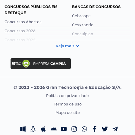
CONCURSOS PÚBLICOS EM
BANCAS DE CONCURSOS
DESTAQUE
Cebraspe
Concursos Abertos
Cesgranrio
Concursos 2026
Consulplan
Concursos 2025
FCC
Veja mais
Concurso Nacional Unificado
FGV
Concurso Ibama
Idecan
Concurso MPU
Selecon
Editais publicados
Uniase
© 2012 - 2026 Gran Tecnologia e Educação S/A.
Vunesp
Política de privacidade
CONCURSOS POR PROFISSÃO
EXAME DE ORDEM
Termos de uso
Concursos Administrativos
OAB
Mapa do site
Concursos Educação
Prova OAB
Concursos Fiscais
Calendário OAB
Concursos Jurídicos
Questões OAB