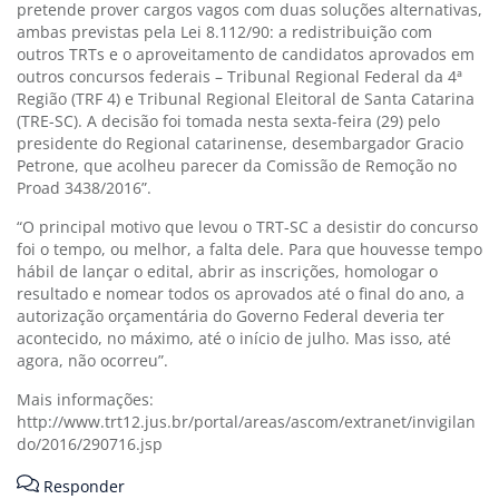
pretende prover cargos vagos com duas soluções alternativas,
ambas previstas pela Lei 8.112/90: a redistribuição com
outros TRTs e o aproveitamento de candidatos aprovados em
outros concursos federais – Tribunal Regional Federal da 4ª
Região (TRF 4) e Tribunal Regional Eleitoral de Santa Catarina
(TRE-SC). A decisão foi tomada nesta sexta-feira (29) pelo
presidente do Regional catarinense, desembargador Gracio
Petrone, que acolheu parecer da Comissão de Remoção no
Proad 3438/2016”.
“O principal motivo que levou o TRT-SC a desistir do concurso
foi o tempo, ou melhor, a falta dele. Para que houvesse tempo
hábil de lançar o edital, abrir as inscrições, homologar o
resultado e nomear todos os aprovados até o final do ano, a
autorização orçamentária do Governo Federal deveria ter
acontecido, no máximo, até o início de julho. Mas isso, até
agora, não ocorreu”.
Mais informações:
http://www.trt12.jus.br/portal/areas/ascom/extranet/invigilan
do/2016/290716.jsp
Responder