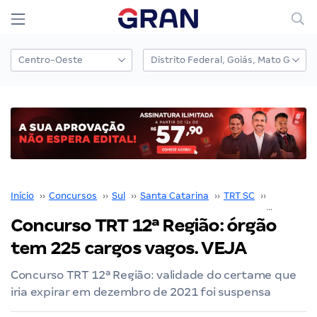
Início
››
Concursos
››
Sul
››
Santa Catarina
››
TRT SC
››
Concurso 
Concurso TRT 12ª Região: órgão
tem 225 cargos vagos. VEJA
Concurso TRT 12ª Região: validade do certame que
iria expirar em dezembro de 2021 foi suspensa