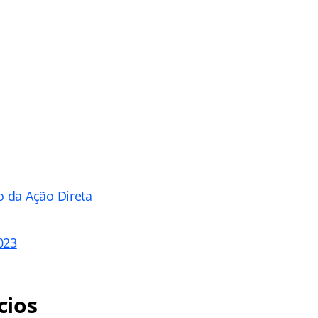
o da Ação Direta
023
cios