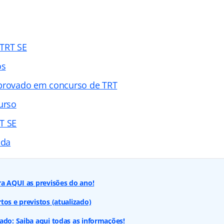
 TRT SE
os
aprovado em concurso de TRT
urso
T SE
ada
ra AQUI as previsões do ano!
tos e previstos (atualizado)
ado: Saiba aqui todas as informações!