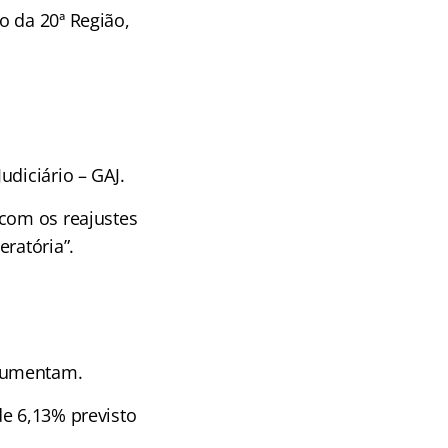
o da 20ª Região,
diciário – GAJ.
 com os reajustes
ratória”.
 aumentam.
de 6,13% previsto