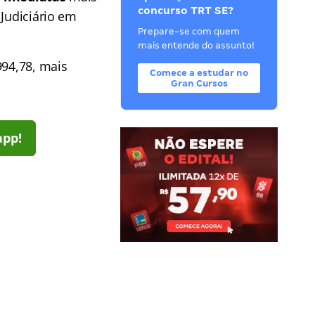
concurso TRT SE?
 Judiciário em
Prepare-se com quem
mais entende do assunto!
994,78, mais
Comece a estudar no
Gran Cursos
app!