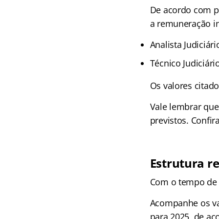
De acordo com po
a remuneração ini
Analista Judiciári
Técnico Judiciári
Os valores citado
Vale lembrar que
previstos. Confir
Estrutura r
Com o tempo de 
Acompanhe os val
para 2025, de ac