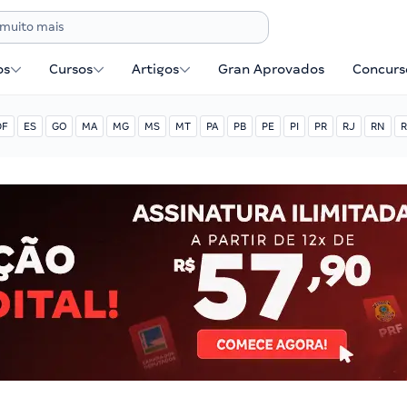
os
Cursos
Artigos
Gran Aprovados
Concurse
DF
ES
GO
MA
MG
MS
MT
PA
PB
PE
PI
PR
RJ
RN
R