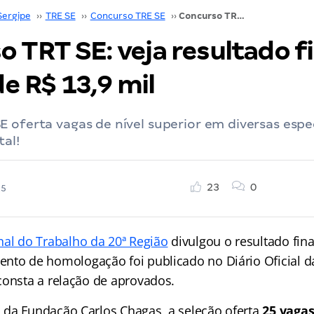
Sergipe
››
TRE SE
››
Concurso TRE SE
››
Concurso TRT SE: veja resultado final! Iniciais de R$ 13,9 mil
 TRT SE: veja resultado fi
 de R$ 13,9 mil
 oferta vagas de nível superior em diversas espec
tal!
23
0
25
nal do Trabalho da 20ª Região
divulgou o resultado fin
ento de homologação foi publicado no Diário Oficial 
consta a relação de aprovados.
da Fundação Carlos Chagas, a seleção oferta
25 vaga