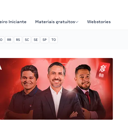
iro Iniciante
Materiais gratuitos
Webstories
O
RR
RS
SC
SE
SP
TO