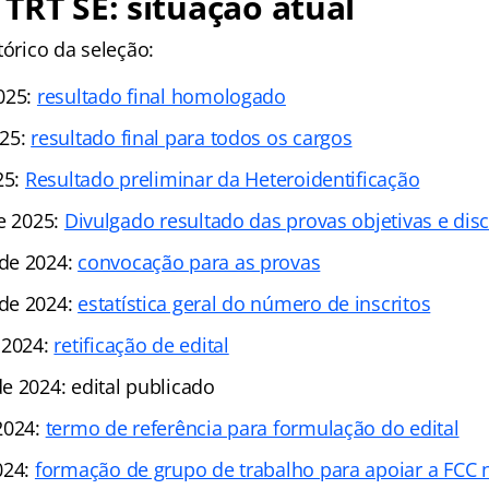
TRT SE: situação atual
tórico da seleção:
025:
resultado final homologado
025:
resultado final para todos os cargos
25:
Resultado preliminar da Heteroidentificação
de 2025:
Divulgado resultado das provas objetivas e dis
de 2024:
convocação para as provas
de 2024:
estatística geral do número de inscritos
 2024:
retificação de edital
e 2024: edital publicado
2024:
termo de referência para formulação do edital
024:
formação de grupo de trabalho para apoiar a FCC 