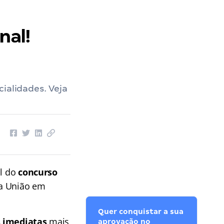
nal!
ialidades. Veja
al do
concurso
da União em
Quer conquistar a sua
s imediatas
mais
aprovação no