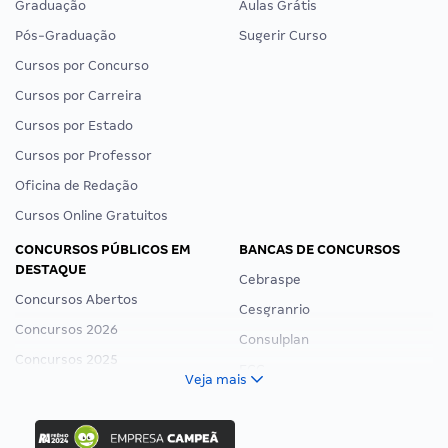
Graduação
Aulas Grátis
Pós-Graduação
Sugerir Curso
Cursos por Concurso
Cursos por Carreira
Cursos por Estado
Cursos por Professor
Oficina de Redação
Cursos Online Gratuitos
CONCURSOS PÚBLICOS EM
BANCAS DE CONCURSOS
DESTAQUE
Cebraspe
Concursos Abertos
Cesgranrio
Concursos 2026
Consulplan
Concursos 2025
FCC
Veja mais
Concurso Nacional Unificado
FGV
Concurso Ibama
Idecan