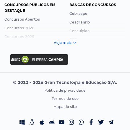
CONCURSOS PÚBLICOS EM
BANCAS DE CONCURSOS
DESTAQUE
Cebraspe
Concursos Abertos
Cesgranrio
Concursos 2026
Consulplan
Concursos 2025
FCC
Veja mais
Concurso Nacional Unificado
FGV
Concurso Ibama
Idecan
Concurso MPU
Selecon
Editais publicados
Uniase
© 2012 - 2026 Gran Tecnologia e Educação S/A.
Vunesp
Política de privacidade
CONCURSOS POR PROFISSÃO
EXAME DE ORDEM
Termos de uso
Concursos Administrativos
OAB
Mapa do site
Concursos Educação
Prova OAB
Concursos Fiscais
Calendário OAB
Concursos Jurídicos
Questões OAB