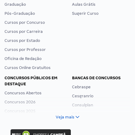
Graduação
Aulas Grátis
Pós-Graduação
Sugerir Curso
Cursos por Concurso
Cursos por Carreira
Cursos por Estado
Cursos por Professor
Oficina de Redação
Cursos Online Gratuitos
CONCURSOS PÚBLICOS EM
BANCAS DE CONCURSOS
DESTAQUE
Cebraspe
Concursos Abertos
Cesgranrio
Concursos 2026
Consulplan
Concursos 2025
FCC
Veja mais
Concurso Nacional Unificado
FGV
Concurso Ibama
Idecan