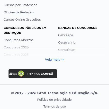
Cursos por Professor
Oficina de Redação
Cursos Online Gratuitos
CONCURSOS PÚBLICOS EM
BANCAS DE CONCURSOS
DESTAQUE
Cebraspe
Concursos Abertos
Cesgranrio
Concursos 2026
Consulplan
Concursos 2025
FCC
Veja mais
Concurso Nacional Unificado
FGV
Concurso Ibama
Idecan
Concurso MPU
Selecon
Editais publicados
Uniase
© 2012 - 2026 Gran Tecnologia e Educação S/A.
Vunesp
Política de privacidade
CONCURSOS POR PROFISSÃO
EXAME DE ORDEM
Termos de uso