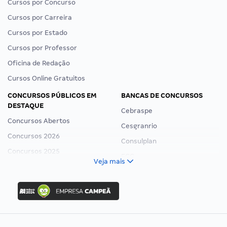
Cursos por Concurso
Cursos por Carreira
Cursos por Estado
Cursos por Professor
Oficina de Redação
Cursos Online Gratuitos
CONCURSOS PÚBLICOS EM
BANCAS DE CONCURSOS
DESTAQUE
Cebraspe
Concursos Abertos
Cesgranrio
Concursos 2026
Consulplan
Concursos 2025
FCC
Veja mais
Concurso Nacional Unificado
FGV
Concurso Ibama
Idecan
Concurso MPU
Selecon
Editais publicados
Uniase