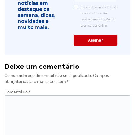
notícias em
Concordo com a Política de
destaque da
Privacidade e aceito
semana, dicas,
receber comunicações do
novidades e
Gran Cursos Online.
muito mais.
Deixe um comentário
O seu endereço de e-mail não será publicado.
Campos
obrigatórios são marcados com
*
Comentário
*