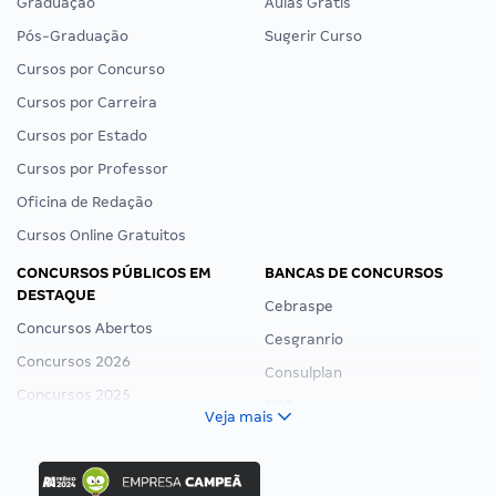
Graduação
Aulas Grátis
Pós-Graduação
Sugerir Curso
Cursos por Concurso
Cursos por Carreira
Cursos por Estado
Cursos por Professor
Oficina de Redação
Cursos Online Gratuitos
CONCURSOS PÚBLICOS EM
BANCAS DE CONCURSOS
DESTAQUE
Cebraspe
Concursos Abertos
Cesgranrio
Concursos 2026
Consulplan
Concursos 2025
FCC
Veja mais
Concurso Nacional Unificado
FGV
Concurso Ibama
Idecan
Concurso MPU