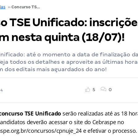
ias
››
Concurso TSE Unificado: inscrições encerram nesta quinta (18/07)!
o TSE Unificado: inscriçõe
m nesta quinta (18/07)!
ificado: até o momento a data de finalização da
eja todos os detalhes e aproveite as últimas hora
m dos editais mais aguardados do ano!
5
0
24
concurso TSE Unificado
serão realizadas até as 18 hor
 candidatos deverão acessar o site do Cebraspe no
spe.org.br/concursos/cpnuje_24 e efetivar o processo.