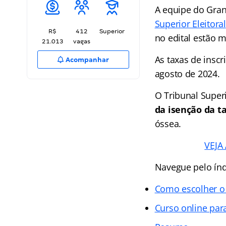
A equipe do Gra
Superior Eleitoral
R$
412
Superior
no edital estão 
21.013
vagas
As taxas de inscr
Acompanhar
agosto de 2024.
O Tribunal Superi
da isenção da ta
óssea.
VEJA
Navegue pelo índ
Como escolher o
Curso online par