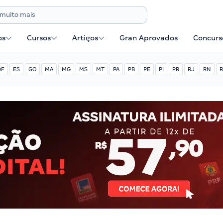
os
Cursos
Artigos
Gran Aprovados
Concurse
DF
ES
GO
MA
MG
MS
MT
PA
PB
PE
PI
PR
RJ
RN
R