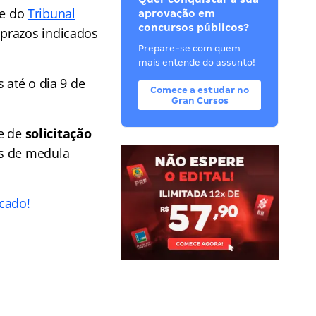
 e do
Tribunal
aprovação em
concursos públicos?
 prazos indicados
Prepare-se com quem
mais entende do assunto!
 até o dia 9 de
Comece a estudar no
Gran Cursos
de de
solicitação
es de medula
cado!