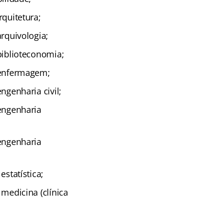
rquitetura;
arquivologia;
 biblioteconomia;
: enfermagem;
engenharia civil;
 engenharia
 engenharia
estatística;
 medicina (clínica