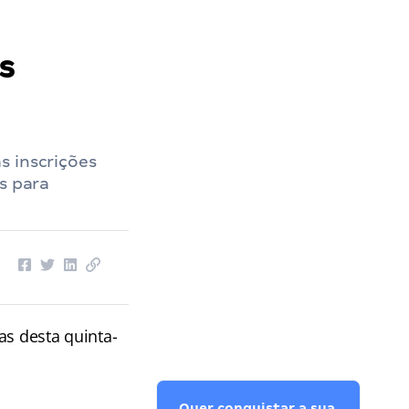
s
s inscrições
s para
as desta quinta-
Quer conquistar a sua