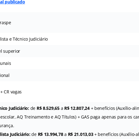
tal publicado
raspe
ista e Técnico Judiciário
el superior
bunais
ional
 + CR vagas
ico Judiciário:
de
R$ 8.529,65
a
R$ 12.807,24
+ benefícios (Auxílio-ali
-escolar, AQ Treinamento e AQ Títulos) + GAS paga apenas para os ca
urança.
ista Judiciário:
de
R$ 13.994,78
a
R$ 21.013,03
+ benefícios (Auxílio-a