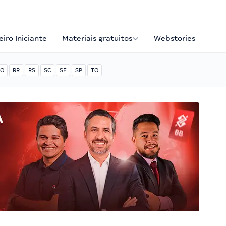
iro Iniciante
Materiais gratuitos
Webstories
O
RR
RS
SC
SE
SP
TO