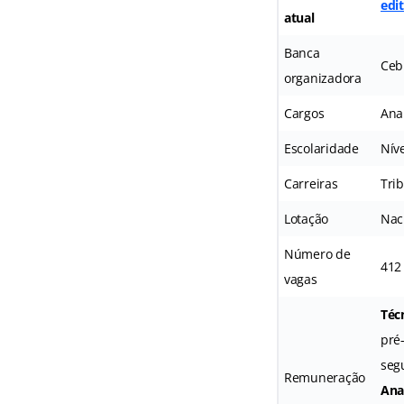
edi
atual
Banca
Ceb
organizadora
Cargos
Anal
Escolaridade
Nív
Carreiras
Tri
Lotação
Nac
Número de
412
vagas
Técn
pré
seg
Remuneração
Anal