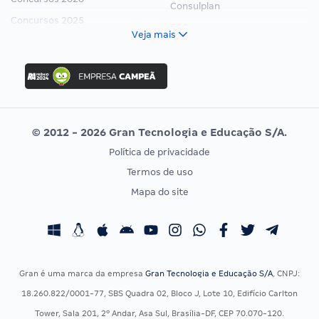
Consulplan
Concursos 2025
FCC
Veja mais
Concurso Nacional Unificado
FGV
Concurso Ibama
Idecan
Concurso MPU
Selecon
Editais publicados
Uniase
© 2012 - 2026 Gran Tecnologia e Educação S/A.
Vunesp
Política de privacidade
CONCURSOS POR PROFISSÃO
EXAME DE ORDEM
Termos de uso
Concursos Administrativos
OAB
Mapa do site
Concursos Educação
Prova OAB
Concursos Fiscais
Calendário OAB
Concursos Jurídicos
Questões OAB
Concursos Militares
Recursos OAB
Gran é uma marca da empresa
Gran Tecnologia e Educação S/A
, CNPJ:
Concursos Policiais
Exame de Ordem
18.260.822/0001-77, SBS Quadra 02, Bloco J, Lote 10, Edifício Carlton
Concursos Saúde
Tower, Sala 201, 2º Andar, Asa Sul, Brasília-DF, CEP 70.070-120.