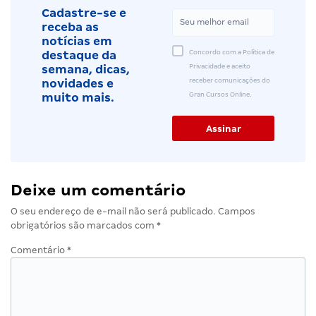
Cadastre-se e
receba as
notícias em
Concordo com a Política de
destaque da
Privacidade e aceito
semana, dicas,
receber comunicações do
novidades e
Gran Cursos Online.
muito mais.
Deixe um comentário
O seu endereço de e-mail não será publicado.
Campos
obrigatórios são marcados com
*
Comentário
*