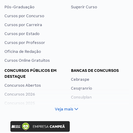
Pós-Graduação
Sugerir Curso
Cursos por Concurso
Cursos por Carreira
Cursos por Estado
Cursos por Professor
Oficina de Redação
Cursos Online Gratuitos
CONCURSOS PÚBLICOS EM
BANCAS DE CONCURSOS
DESTAQUE
Cebraspe
Concursos Abertos
Cesgranrio
Concursos 2026
Consulplan
Concursos 2025
FCC
Veja mais
Concurso Nacional Unificado
FGV
Concurso Ibama
Idecan
Concurso MPU
Selecon