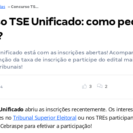
ias
››
Concurso TSE Unificado: como pedir a isenção?
o TSE Unificado: como ped
?
nificado está com as inscrições abertas! Acompa
nção da taxa de inscrição e participe do edital m
ribunais!
3
2
24
Unificado
abriu as inscrições recentemente. Os inter
es no
Tribunal Superior Eleitoral
ou nos TREs participa
 Cebraspe para efetivar a participação!