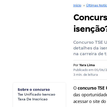
Início
››
Últimas Notíc
Concurs
isenção
Concurso TSE U
detalhes da ise
na carreira de t
Por
Yara Lima
Publicado em
05/06/
3 min. de leitura
O
concurso TSE 
Sobre o concurso
das oportunidad
Tse Unificado Isencao
Taxa De Inscricao
acessar o site do