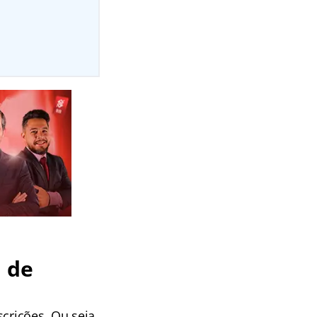
a de
crições. Ou seja,