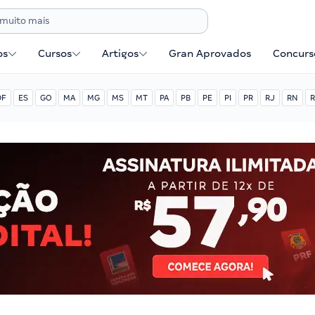
os
Cursos
Artigos
Gran Aprovados
Concurse
DF
ES
GO
MA
MG
MS
MT
PA
PB
PE
PI
PR
RJ
RN
R