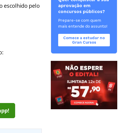
o escolhido pelo
aprovação em
concursos públicos?
Prepare-se com quem
mais entende do assunto!
Comece a estudar no
Gran Cursos
o:
app!