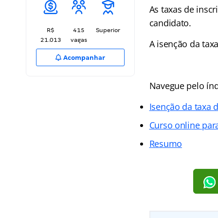
As taxas de insc
candidato.
R$
415
Superior
21.013
vagas
A isenção da taxa
Acompanhar
Navegue pelo índi
Isenção da taxa d
Curso online par
Resumo