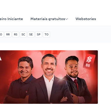
iro Iniciante
Materiais gratuitos
Webstories
O
RR
RS
SC
SE
SP
TO