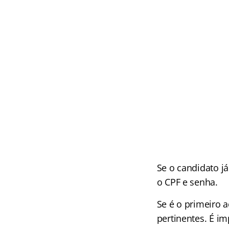
Se o candidato j
o CPF e senha.
Se é o primeiro a
pertinentes. É i