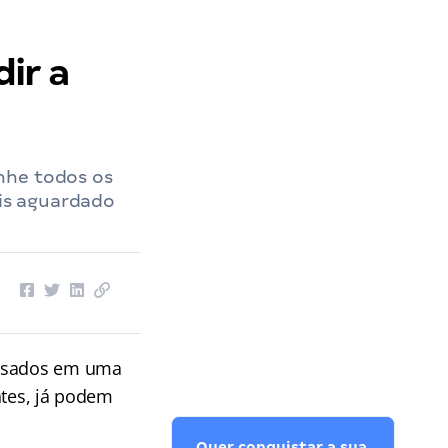
ir a
nhe todos os
ais aguardado
essados em uma
ntes, já podem
Quer conquistar a sua