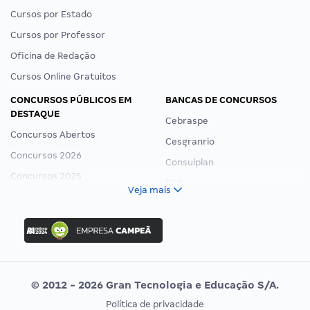
Cursos por Estado
Cursos por Professor
Oficina de Redação
Cursos Online Gratuitos
CONCURSOS PÚBLICOS EM
BANCAS DE CONCURSOS
DESTAQUE
Cebraspe
Concursos Abertos
Cesgranrio
Concursos 2026
Consulplan
Concursos 2025
FCC
Veja mais
Concurso Nacional Unificado
FGV
Concurso Ibama
Idecan
Concurso MPU
Selecon
Editais publicados
Uniase
© 2012 - 2026 Gran Tecnologia e Educação S/A.
Vunesp
Política de privacidade