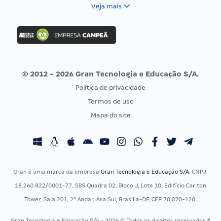
FCC
Veja mais
Concurso Nacional Unificado
FGV
Concurso Ibama
Idecan
Concurso MPU
Selecon
Editais publicados
Uniase
© 2012 - 2026 Gran Tecnologia e Educação S/A.
Vunesp
Política de privacidade
CONCURSOS POR PROFISSÃO
EXAME DE ORDEM
Termos de uso
Concursos Administrativos
OAB
Mapa do site
Concursos Educação
Prova OAB
Concursos Fiscais
Calendário OAB
Concursos Jurídicos
Questões OAB
Concursos Militares
Recursos OAB
Gran é uma marca da empresa
Gran Tecnologia e Educação S/A
, CNPJ:
Concursos Policiais
Exame de Ordem
18.260.822/0001-77, SBS Quadra 02, Bloco J, Lote 10, Edifício Carlton
Concursos Saúde
Tower, Sala 201, 2º Andar, Asa Sul, Brasília-DF, CEP 70.070-120.
Concursos Tribunais
Gran Tecnologia e Educação S/A - 2026 © Todos os direitos reservados ®