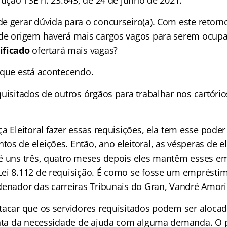
lução TSE n. 23.643, de 24 de junho de 2021.
e gerar dúvida para o concurseiro(a). Com este retorn
 de origem haverá mais cargos vagos para serem ocup
ificado
ofertará mais vagas?
 que está acontecendo.
uisitados de outros órgãos para trabalhar nos cartório
a Eleitoral fazer essas requisições, ela tem esse pode
s de eleições. Então, ano eleitoral, as vésperas de el
é uns três, quatro meses depois eles mantêm esses e
ei 8.112 de requisição. É como se fosse um empréstimo
denador das carreiras Tribunais do Gran, Vandré Amor
tacar que os servidores requisitados podem ser alocad
onta da necessidade de ajuda com alguma demanda. O p