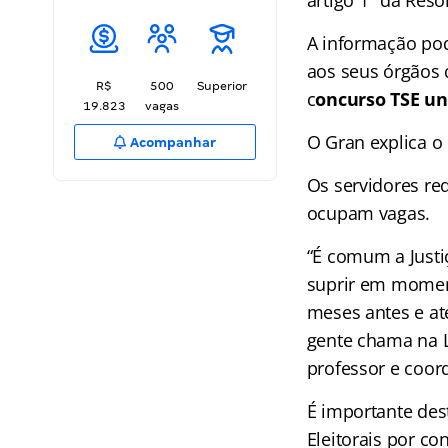
artigo 1º da Reso
A informação pod
aos seus órgãos
R$
500
Superior
c
oncurso TSE un
19.823
vagas
O Gran explica o
Acompanhar
Os servidores req
ocupam vagas.
“É comum a Justiç
suprir em momento
meses antes e at
gente chama na L
professor e coor
É importante des
Eleitorais por c