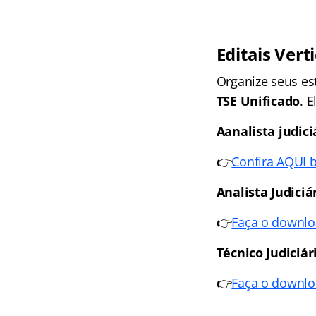
Editais Vert
Organize seus e
TSE Unificado
. 
Aanalista judiciá
👉
Confira AQUI b
Analista Judiciá
👉
Faça o downlo
Técnico Judiciár
👉
Faça o downlo