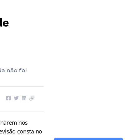
de
da não foi
alharem nos
revisão consta no