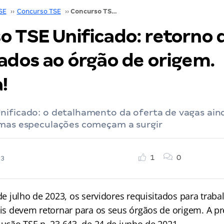
SE
››
Concurso TSE
››
Concurso TSE Unificado: retorno de requisitados ao órgão de origem. Entenda!
o TSE Unificado: retorno 
tados ao órgão de origem.
!
nificado: o detalhamento da oferta de vagas ain
umas especulações começam a surgir
1
0
23
 de julho de 2023, os servidores requisitados para trab
rais devem retornar para os seus órgãos de origem. A p