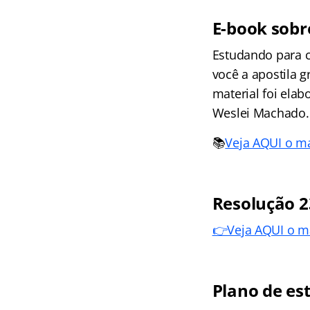
E-book sobr
Estudando para c
você a apostila 
material foi elab
Weslei Machado.
📚
Veja AQUI o ma
Resolução 2
👉Veja AQUI o ma
Plano de es