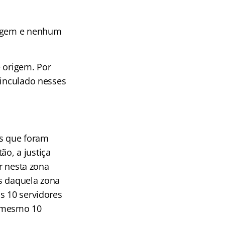
origem e nenhum
e origem. Por
vinculado nesses
es que foram
o, a justiça
ar nesta zona
s daquela zona
s 10 servidores
a mesmo 10