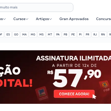
os
Cursos
Artigos
Gran Aprovados
Concurse
DF
ES
GO
MA
MG
MS
MT
PA
PB
PE
PI
PR
RJ
RN
R