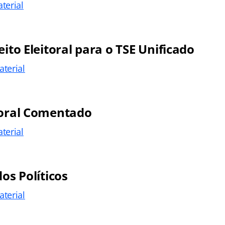
terial
eito Eleitoral para o TSE Unificado
terial
toral Comentado
terial
dos Políticos
terial