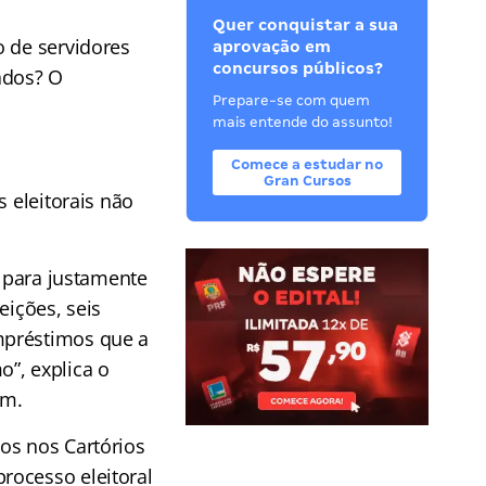
Quer conquistar a sua
o de servidores
aprovação em
concursos públicos?
ados? O
Prepare-se com quem
mais entende do assunto!
Comece a estudar no
Gran Cursos
s eleitorais não
r para justamente
eições, seis
mpréstimos que a
”, explica o
im.
os nos Cartórios
rocesso eleitoral