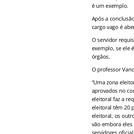
é um exemplo.
Após a conclusão
cargo vago é aber
O servidor requi
exemplo, se ele 
órgãos.
O professor Vand
“Uma zona eleito
aprovados no con
eleitoral faz a r
eleitoral têm 20
eleitoral, os ou
vão embora eles 
servidores oficia