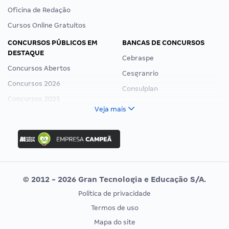
Oficina de Redação
Cursos Online Gratuitos
CONCURSOS PÚBLICOS EM
BANCAS DE CONCURSOS
DESTAQUE
Cebraspe
Concursos Abertos
Cesgranrio
Concursos 2026
Consulplan
Concursos 2025
FCC
Veja mais
Concurso Nacional Unificado
FGV
Concurso Ibama
Idecan
Concurso MPU
Selecon
Editais publicados
Uniase
© 2012 - 2026 Gran Tecnologia e Educação S/A.
Vunesp
Política de privacidade
CONCURSOS POR PROFISSÃO
EXAME DE ORDEM
Termos de uso
Concursos Administrativos
OAB
Mapa do site
Concursos Educação
Prova OAB