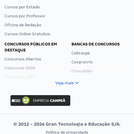
Cursos por Estado
Cursos por Professor
Oficina de Redação
Cursos Online Gratuitos
CONCURSOS PÚBLICOS EM
BANCAS DE CONCURSOS
DESTAQUE
Cebraspe
Concursos Abertos
Cesgranrio
Concursos 2026
Consulplan
Concursos 2025
FCC
Veja mais
Concurso Nacional Unificado
FGV
Concurso Ibama
Idecan
Concurso MPU
Selecon
Editais publicados
Uniase
© 2012 - 2026 Gran Tecnologia e Educação S/A.
Vunesp
Política de privacidade