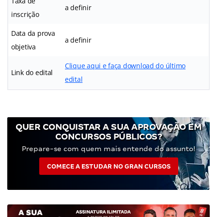
Taxa de
a definir
inscrição
Data da prova
a definir
objetiva
Clique aqui e faça download do último
Link do edital
edital
QUER CONQUISTAR A SUA APROVAÇÃO EM
CONCURSOS PÚBLICOS?
Prepare-se com quem mais entende do assunto!
COMECE A ESTUDAR NO GRAN CURSOS