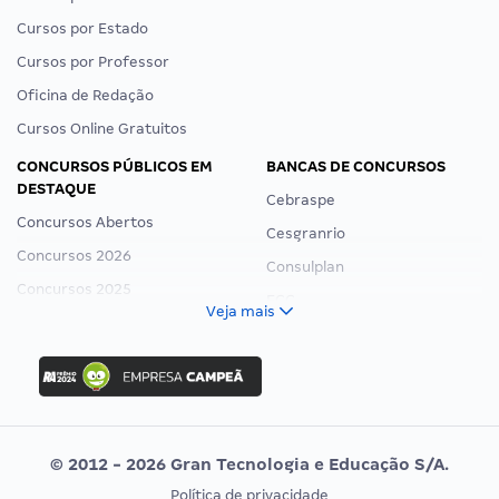
Cursos por Estado
Cursos por Professor
Oficina de Redação
Cursos Online Gratuitos
CONCURSOS PÚBLICOS EM
BANCAS DE CONCURSOS
DESTAQUE
Cebraspe
Concursos Abertos
Cesgranrio
Concursos 2026
Consulplan
Concursos 2025
FCC
Veja mais
Concurso Nacional Unificado
FGV
Concurso Ibama
Idecan
Concurso MPU
Selecon
Editais publicados
Uniase
© 2012 - 2026 Gran Tecnologia e Educação S/A.
Vunesp
Política de privacidade