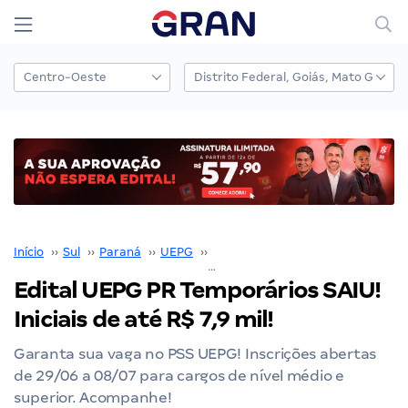
Início
››
Sul
››
Paraná
››
UEPG
››
Concurso UEPG
››
Edital UEPG PR Temporários SAIU! Iniciais de até R$ 7,9 mil!
Edital UEPG PR Temporários SAIU!
Iniciais de até R$ 7,9 mil!
Garanta sua vaga no PSS UEPG! Inscrições abertas
de 29/06 a 08/07 para cargos de nível médio e
superior. Acompanhe!