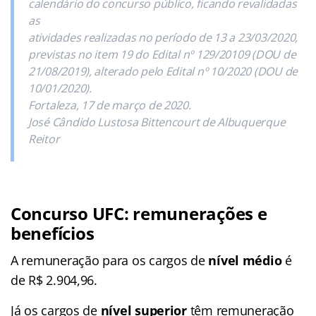
calendário do concurso público, ficando revalidadas
as
atividades realizadas no período de 13 a 23/03/2020,
previstas no item 19 do Edital nº 129/20109 (DOU de
21/08/2019), alterado pelo Edital nº 10/2020 (DOU de
10/01/2020).
Fortaleza, 17 de março de 2020.
José Cândido Lustosa Bittencourt de Albuquerque
Reitor
Concurso UFC: remunerações e
benefícios
A remuneração para os cargos de
nível médio
é
de R$ 2.904,96.
Já os cargos de
nível superior
têm remuneração