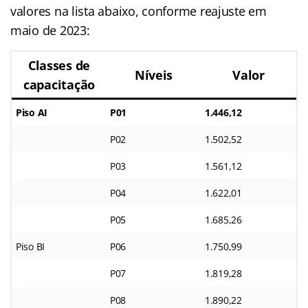
valores na lista abaixo, conforme reajuste em
maio de 2023:
Classes de
Níveis
Valor
capacitação
Piso AI
P01
1.446,12
P02
1.502,52
P03
1.561,12
P04
1.622,01
P05
1.685,26
Piso BI
P06
1.750,99
P07
1.819,28
P08
1.890,22