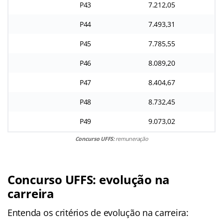
P43
7.212,05
P44
7.493,31
P45
7.785,55
P46
8.089,20
P47
8.404,67
P48
8.732,45
P49
9.073,02
Concurso UFFS:
remuneração
Concurso UFFS: evolução na
carreira
Entenda os critérios de evolução na carreira: