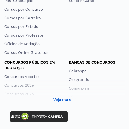
Pós-Graduação
Sugerir Curso
Cursos por Concurso
Cursos por Carreira
Cursos por Estado
Cursos por Professor
Oficina de Redação
Cursos Online Gratuitos
CONCURSOS PÚBLICOS EM
BANCAS DE CONCURSOS
DESTAQUE
Cebraspe
Concursos Abertos
Cesgranrio
Concursos 2026
Consulplan
Concursos 2025
FCC
Veja mais
Concurso Nacional Unificado
FGV
Concurso Ibama
Idecan
Concurso MPU
Selecon
Editais publicados