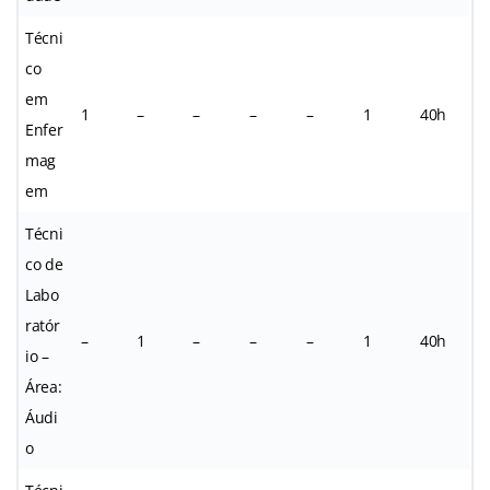
Técni
co
em
1
–
–
–
–
1
40h
Enfer
mag
em
Técni
co de
Labo
ratór
–
1
–
–
–
1
40h
io –
Área:
Áudi
o