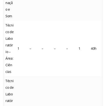
naçã
o e
Som
Técni
co de
Labo
ratór
1
–
–
–
–
1
40h
io –
Área:
Ciên
cias
Técni
co de
Labo
ratór