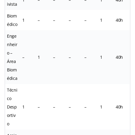
ivista
Biom
1
–
–
–
–
1
40h
édico
Enge
nheir
o –
–
1
–
–
–
1
40h
Área
Biom
édica
Técni
co
Desp
1
–
–
–
–
1
40h
ortiv
o