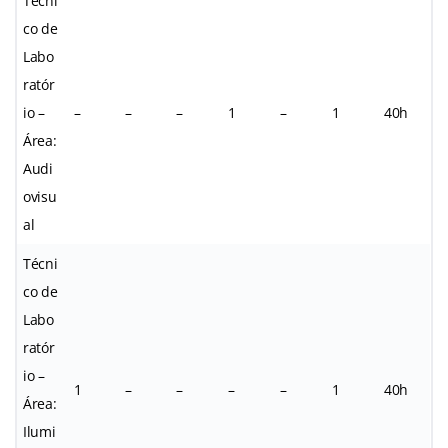
Técni
co de
Labo
ratór
io –
–
–
–
1
–
1
40h
Área:
Audi
ovisu
al
Técni
co de
Labo
ratór
io –
1
–
–
–
–
1
40h
Área:
Ilumi