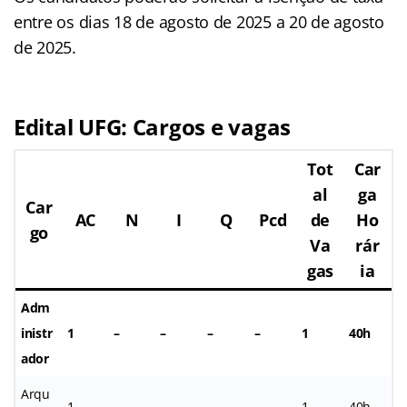
entre os dias 18 de agosto de 2025 a 20 de agosto
de 2025.
Edital UFG: Cargos e vagas
Tot
Car
al
ga
Car
AC
N
I
Q
Pcd
de
Ho
go
Va
rár
gas
ia
Adm
inistr
1
–
–
–
–
1
40h
ador
Arqu
1
–
–
–
–
1
40h