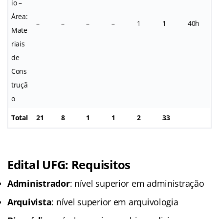
io –
Área:
–
–
–
–
1
1
40h
Mate
riais
de
Cons
truçã
o
Total
21
8
1
1
2
33
Edital UFG: Requisitos
Administrador
: nível superior em administração
Arquivista
: nível superior em arquivologia