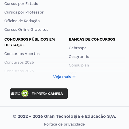
Cursos por Estado
Cursos por Professor
Oficina de Redação
Cursos Online Gratuitos
CONCURSOS PÚBLICOS EM
BANCAS DE CONCURSOS
DESTAQUE
Cebraspe
Concursos Abertos
Cesgranrio
Concursos 2026
Consulplan
Concursos 2025
FCC
Veja mais
Concurso Nacional Unificado
FGV
Concurso Ibama
Idecan
Concurso MPU
Selecon
Editais publicados
Uniase
© 2012 - 2026 Gran Tecnologia e Educação S/A.
Vunesp
Política de privacidade
CONCURSOS POR PROFISSÃO
EXAME DE ORDEM