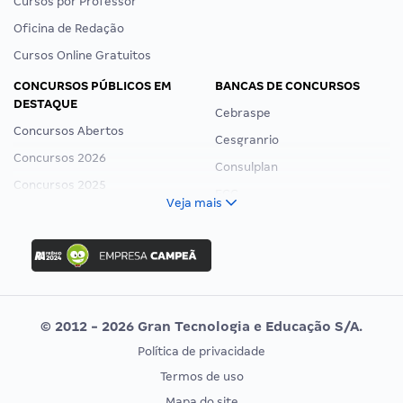
Cursos por Professor
Oficina de Redação
Cursos Online Gratuitos
CONCURSOS PÚBLICOS EM
BANCAS DE CONCURSOS
DESTAQUE
Cebraspe
Concursos Abertos
Cesgranrio
Concursos 2026
Consulplan
Concursos 2025
FCC
Veja mais
Concurso Nacional Unificado
FGV
Concurso Ibama
Idecan
Concurso MPU
Selecon
Editais publicados
Uniase
© 2012 - 2026 Gran Tecnologia e Educação S/A.
Vunesp
Política de privacidade
CONCURSOS POR PROFISSÃO
EXAME DE ORDEM
Termos de uso
Concursos Administrativos
OAB
Mapa do site