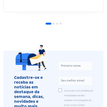
Cadastre-se e
receba as
notícias em
Concordo com a Política de
destaque da
Privacidade e aceito
semana, dicas,
receber comunicações do
novidades e
Gran Cursos Online.
muito mais.