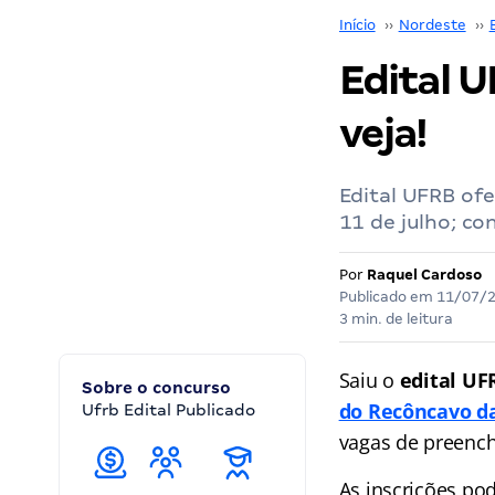
Início
››
Nordeste
››
Edital U
veja!
Edital UFRB ofe
11 de julho; co
Por
Raquel Cardoso
Publicado em
11/07/
3 min. de leitura
Saiu o
edital UF
Sobre o concurso
do Recôncavo d
Ufrb Edital Publicado
vagas de preench
As inscrições pod