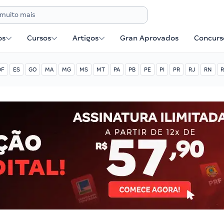
os
Cursos
Artigos
Gran Aprovados
Concurse
DF
ES
GO
MA
MG
MS
MT
PA
PB
PE
PI
PR
RJ
RN
R