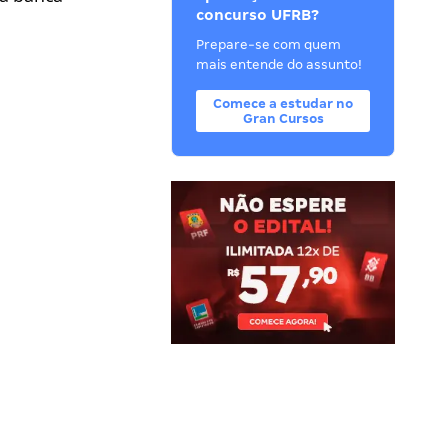
concurso UFRB?
Prepare-se com quem
mais entende do assunto!
Comece a estudar no
Gran Cursos