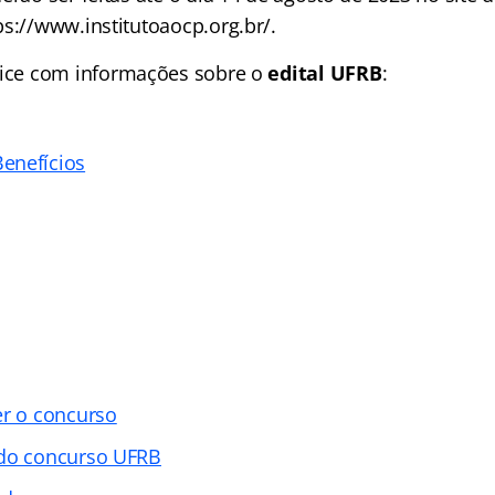
ps://www.institutoaocp.org.br/.
ice
com informações sobre o
edital UFRB
:
enefícios
er o concurso
 do concurso UFRB