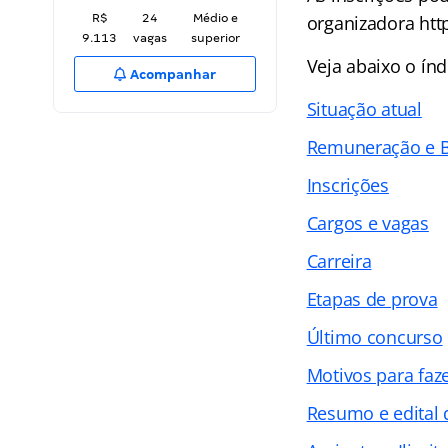
R$
24
Médio e
organizadora htt
9.113
vagas
superior
Veja abaixo o
índ
Acompanhar
Situação atual
Remuneração e B
Inscrições
Cargos e vagas
Carreira
Etapas de prova
Último concurso
Motivos para faz
Resumo e edital