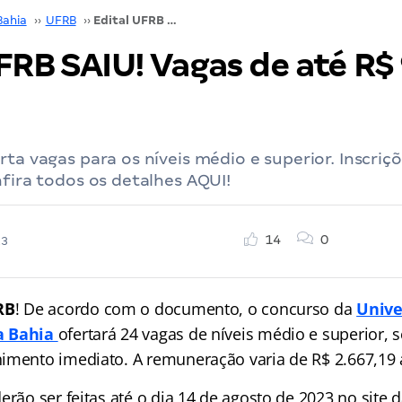
Bahia
››
UFRB
››
Edital UFRB SAIU! Vagas de até R$ 9,1 mil; veja!
FRB SAIU! Vagas de até R$ 
rta vagas para os níveis médio e superior. Inscriçõ
nfira todos os detalhes AQUI!
14
0
23
RB
! De acordo com o documento, o concurso da
Unive
a Bahia
ofertará 24 vagas de níveis médio e superior, 
imento imediato. A remuneração varia de R$ 2.667,19 a
erão ser feitas até o dia 14 de agosto de 2023 no site 