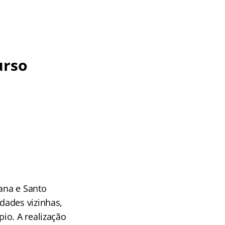
urso
tana e Santo
dades vizinhas,
io. A realização