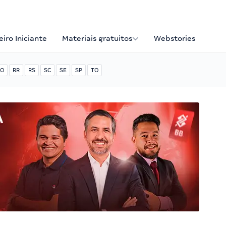
iro Iniciante
Materiais gratuitos
Webstories
O
RR
RS
SC
SE
SP
TO