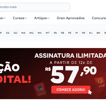
os
Cursos
Artigos
Gran Aprovados
Concurse
DF
ES
GO
MA
MG
MS
MT
PA
PB
PE
PI
PR
RJ
RN
R