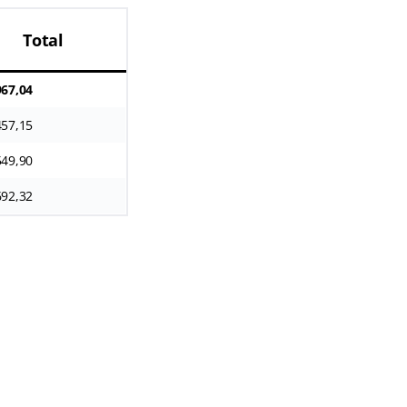
Total
967,04
457,15
549,90
692,32