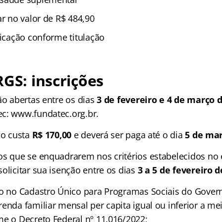
ar no valor de R$ 484,90
ficação conforme titulação
RGS
: inscrições
ão abertas entre os dias
3 de fevereiro e 4 de março 
c: www.fundatec.org.br.
ão custa
R$ 170,00
e deverá ser paga até o dia
5 de mar
os que se enquadrarem nos critérios estabelecidos no e
olicitar sua isenção entre os dias
3 a 5 de fevereiro d
to no Cadastro Único para Programas Sociais do Gover
enda familiar mensal per capita igual ou inferior a me
me o Decreto Federal nº 11.016/2022;