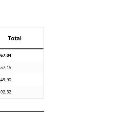
Total
967,04
457,15
549,90
692,32