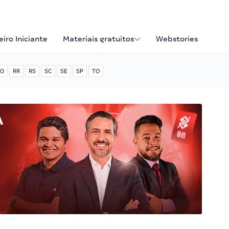
iro Iniciante
Materiais gratuitos
Webstories
O
RR
RS
SC
SE
SP
TO