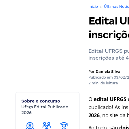
Início
››
Últimas Notíc
Edital U
inscriç
Edital UFRGS p
inscrições até 
Por
Daniela Silva
Publicado em
03/02/
2 min. de leitura
O
edital UFRGS
Sobre o concurso
publicado! As ins
Ufrgs Edital Publicado
2026
2026
, no site da
Ao todo, são
dois