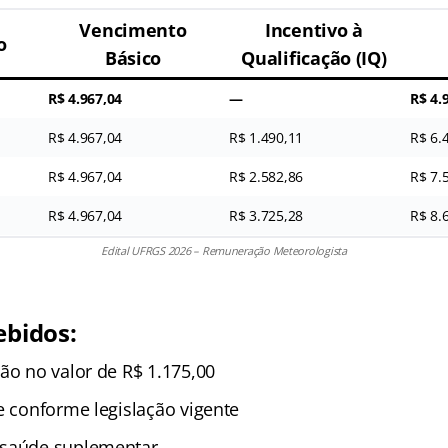
Vencimento
Incentivo à
o
Básico
Qualificação (IQ)
R$ 4.967,04
—
R$ 4.
R$ 4.967,04
R$ 1.490,11
R$ 6.
R$ 4.967,04
R$ 2.582,86
R$ 7.
R$ 4.967,04
R$ 3.725,28
R$ 8.
Edital UFRGS 2026 – Remuneração Meteorologista
ebidos:
ão no valor de R$ 1.175,00
e conforme legislação vigente
 saúde suplementar