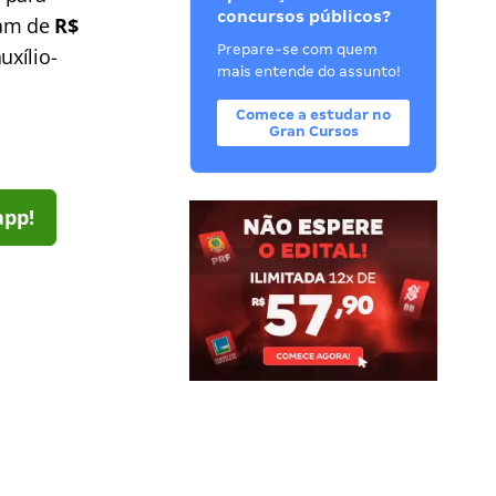
concursos públicos?
iam de
R$
Prepare-se com quem
xílio-
mais entende do assunto!
Comece a estudar no
Gran Cursos
app!