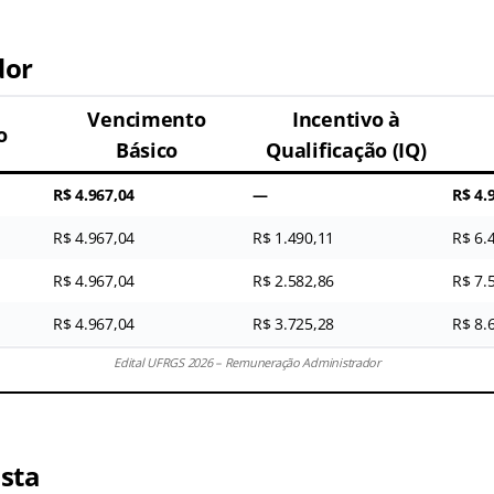
dor
Vencimento
Incentivo à
o
Básico
Qualificação (IQ)
R$ 4.967,04
—
R$ 4.
R$ 4.967,04
R$ 1.490,11
R$ 6.
R$ 4.967,04
R$ 2.582,86
R$ 7.
R$ 4.967,04
R$ 3.725,28
R$ 8.
Edital UFRGS 2026 – Remuneração Administrador
sta