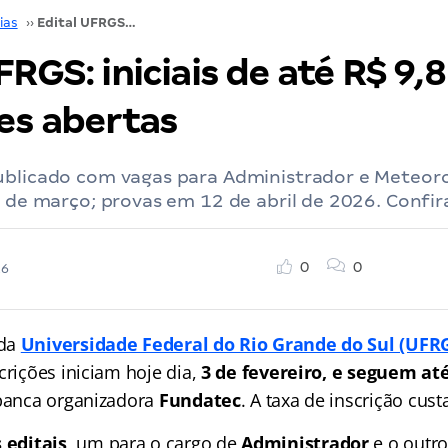
ias
››
Edital UFRGS: iniciais de até R$ 9,8 mil; inscrições abertas
FRGS: iniciais de até R$ 9,8
ões abertas
ublicado com vagas para Administrador e Meteoro
4 de março; provas em 12 de abril de 2026. Confir
0
0
26
da
Universidade Federal do Rio Grande do Sul (UFR
crições iniciam hoje dia,
3 de fevereiro, e seguem at
 banca organizadora
Fundatec
. A taxa de inscrição cus
 editais
, um para o cargo de
Administrador
e o outr