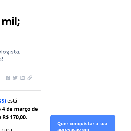
 mil;
logista,
a!
GS)
está
é 4 de março de
ta
R$ 170,00
.
Quer conquistar a sua
o para
aprovação em