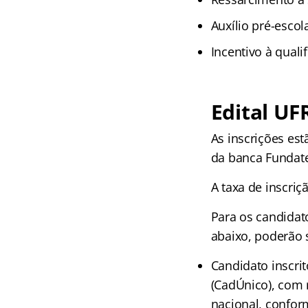
Auxílio pré-escol
Incentivo à quali
Edital
UF
As inscrições est
da banca Fundate
A taxa de inscriç
Para os candidat
abaixo, poderão s
Candidato inscri
(CadÚnico), com r
nacional, confor