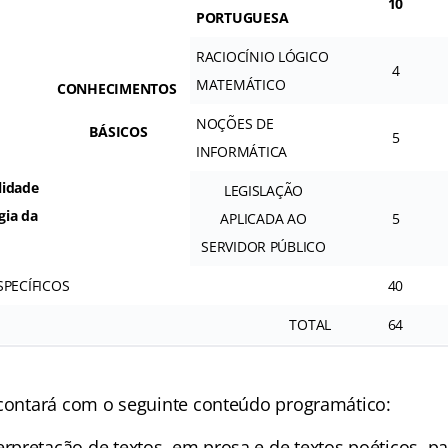
10
PORTUGUESA
RACIOCÍNIO LÓGICO
4
MATEMÁTICO
CONHECIMENTOS
NOÇÕES DE
BÁSICOS
5
INFORMÁTICA
lidade
LEGISLAÇÃO
gia da
APLICADA AO
5
SERVIDOR PÚBLICO
PECÍFICOS
40
TOTAL
64
 contará com o seguinte conteúdo programático:
terpretação de textos, em prosa e de textos poéticos, par