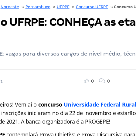
Nordeste
››
Pernambuco
››
UFRPE
››
Concurso UFRPE
››
o UFRPE: CONHEÇA as eta
 vagas para diversos cargos de nível médio, técni
0
0
21
eiros! Vem aí o
concurso
Universidade Federal Rura
s inscrições iniciaram no dia 22 de novembro e estarão
de 2021. A banca organizadora é a PROGEPE!
PE
contemplará Prova Objetiva e Prova Discursiva para