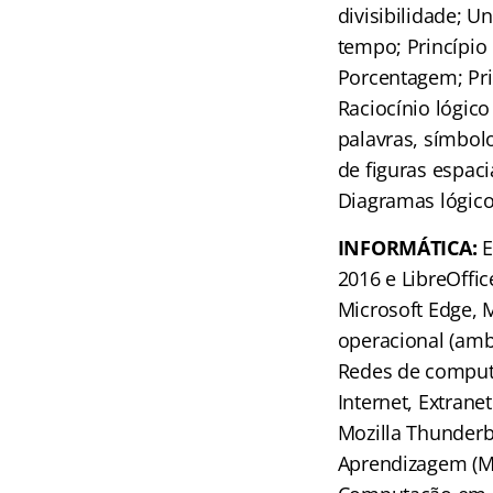
divisibilidade; 
tempo; Princípio
Porcentagem; Prin
Raciocínio lógic
palavras, símbolo
de figuras espac
Diagramas lógico
INFORMÁTICA:
E
2016 e LibreOffic
Microsoft Edge, 
operacional (amb
Redes de computa
Internet, Extrane
Mozilla Thunderbi
Aprendizagem (M