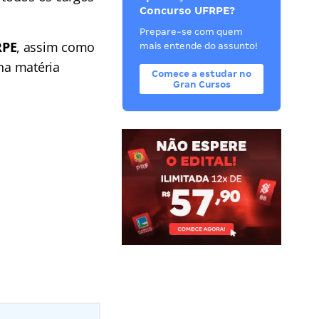
Concurso UFRPE?
Prepare-se com quem
RPE
, assim como
mais entende do assunto!
 na matéria
Comece a estudar no
Gran Cursos