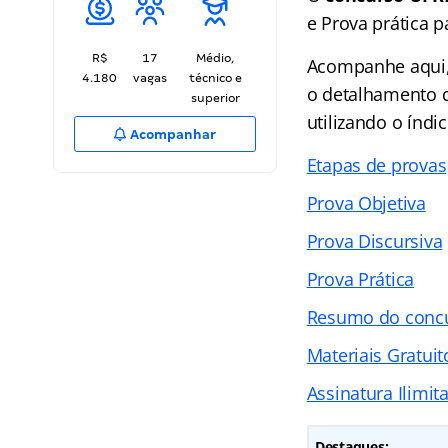
e Prova prática p
R$
17
Médio,
Acompanhe aqui,
4.180
vagas
técnico e
o detalhamento de
superior
utilizando o índi
Acompanhar
Etapas de provas
Prova Objetiva
Prova Discursiva
Prova Prática
Resumo do conc
Materiais Gratuit
Assinatura Ilimit
Destaques: