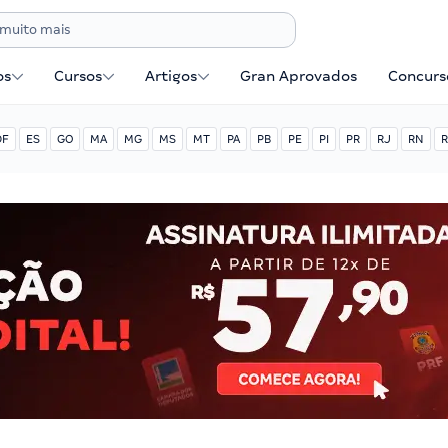
os
Cursos
Artigos
Gran Aprovados
Concurse
DF
ES
GO
MA
MG
MS
MT
PA
PB
PE
PI
PR
RJ
RN
R