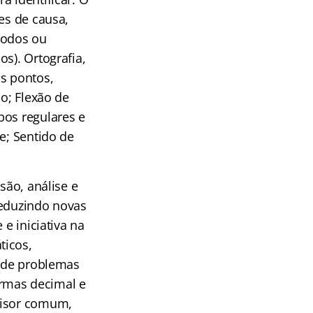
es de causa,
íodos ou
s). Ortografia,
is pontos,
ão; Flexão de
bos regulares e
e; Sentido de
ão, análise e
deduzindo novas
e iniciativa na
ticos,
s de problemas
rmas decimal e
visor comum,