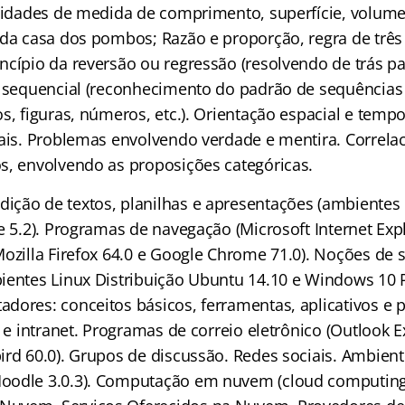
Unidades de medida de comprimento, superfície, volume
 da casa dos pombos; Razão e proporção, regra de três
cípio da reversão ou regressão (resolvendo de trás par
o sequencial (reconhecimento do padrão de sequências 
s, figuras, números, etc.). Orientação espacial e tempo
iais. Problemas envolvendo verdade e mentira. Correl
s, envolvendo as proposições categóricas.
dição de textos, planilhas e apresentações (ambientes 
e 5.2). Programas de navegação (Microsoft Internet Expl
Mozilla Firefox 64.0 e Google Chrome 71.0). Noções de 
ientes Linux Distribuição Ubuntu 14.10 e Windows 10 P
dores: conceitos básicos, ferramentas, aplicativos e
t e intranet. Programas de correio eletrônico (Outlook E
rd 60.0). Grupos de discussão. Redes sociais. Ambient
oodle 3.0.3). Computação em nuvem (cloud computing