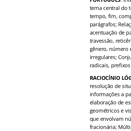
tema central do t
tempo, fim, comp
parágrafos; Relaç
acentuação de pa
travessão, reticê
gênero, número e
irregulares; Conj
radicais, prefixos
RACIOCÍNIO LÓ
resolução de sit
informações a par
elaboração de es
geométricos e vi
que envolvam núm
fracionária; Múl