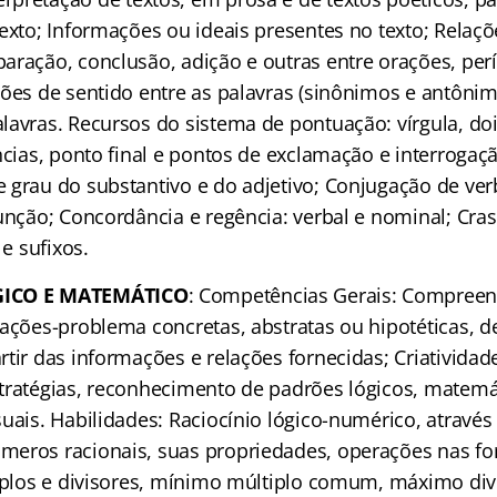
exto; Informações ou ideais presentes no texto; Relaçõ
aração, conclusão, adição e outras entre orações, per
ões de sentido entre as palavras (sinônimos e antônimo
lavras. Recursos do sistema de pontuação: vírgula, do
ncias, ponto final e pontos de exclamação e interrogaç
 grau do substantivo e do adjetivo; Conjugação de ver
unção; Concordância e regência: verbal e nominal; Cras
 e sufixos.
GICO E MATEMÁTICO
: Competências Gerais: Compreens
uações-problema concretas, abstratas ou hipotéticas, 
tir das informações e relações fornecidas; Criatividade 
tratégias, reconhecimento de padrões lógicos, matemá
suais. Habilidades: Raciocínio lógico-numérico, atravé
eros racionais, suas propriedades, operações nas fo
tiplos e divisores, mínimo múltiplo comum, máximo di