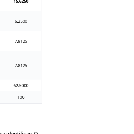
15,6250
6,2500
7,8125
7,8125
62,5000
100
a identificar: O