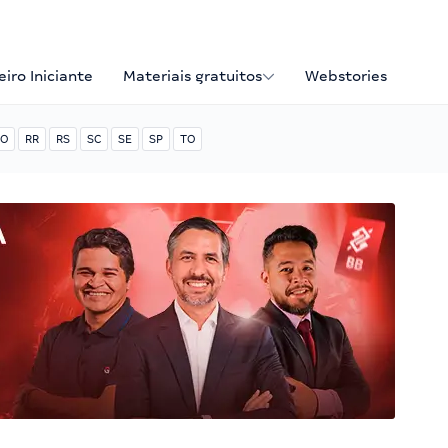
iro Iniciante
Materiais gratuitos
Webstories
O
RR
RS
SC
SE
SP
TO