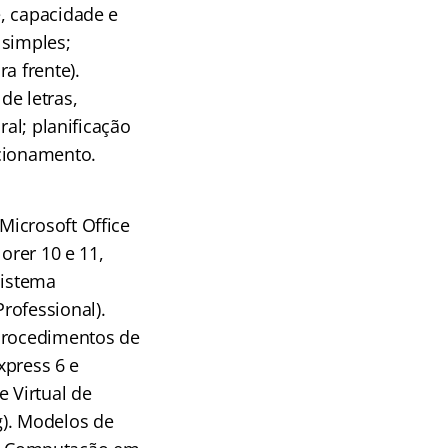
, capacidade e
 simples;
a frente).
de letras,
ral; planificação
acionamento.
Microsoft Office
orer 10 e 11,
sistema
rofessional).
 procedimentos de
xpress 6 e
e Virtual de
). Modelos de