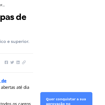
Concurso UFRPE: CONHEÇA as etapas de provas
pas de
co e superior.
l de
 abertas até dia
Quer conquistar a sua
 todos os cargos
aprovação no