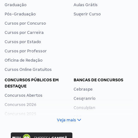
Graduação
Aulas Grátis
Pós-Graduação
Sugerir Curso
Cursos por Concurso
Cursos por Carreira
Cursos por Estado
Cursos por Professor
Oficina de Redação
Cursos Online Gratuitos
CONCURSOS PÚBLICOS EM
BANCAS DE CONCURSOS
DESTAQUE
Cebraspe
Concursos Abertos
Cesgranrio
Concursos 2026
Consulplan
Concursos 2025
FCC
Veja mais
Concurso Nacional Unificado
FGV
Concurso Ibama
Idecan