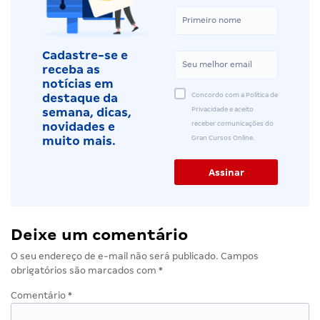
Cadastre-se e
receba as
notícias em
Concordo com a Política de
destaque da
Privacidade e aceito
semana, dicas,
receber comunicações do
novidades e
Gran Cursos Online.
muito mais.
Deixe um comentário
O seu endereço de e-mail não será publicado.
Campos
obrigatórios são marcados com
*
Comentário
*