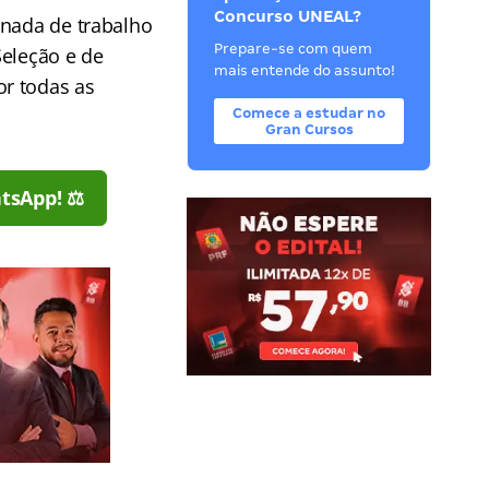
Concurso UNEAL?
rnada de trabalho
Prepare-se com quem
Seleção e de
mais entende do assunto!
r todas as
Comece a estudar no
Gran Cursos
tsApp! ⚖️