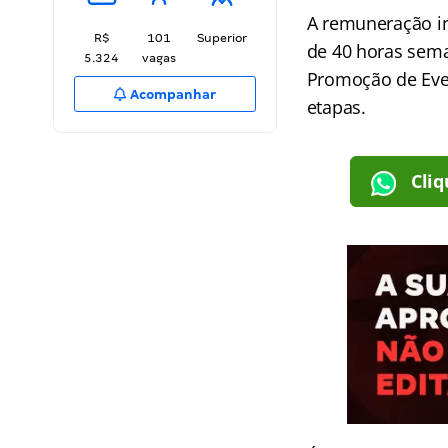
A remuneração in
R$
101
Superior
de 40 horas sema
5.324
vagas
Promoção de Even
Acompanhar
etapas.
Cliq