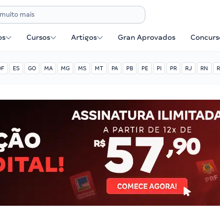
os
Cursos
Artigos
Gran Aprovados
Concurse
DF
ES
GO
MA
MG
MS
MT
PA
PB
PE
PI
PR
RJ
RN
R