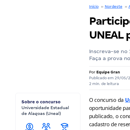
Início
››
Nordeste
››
Partici
UNEAL p
Inscreva-se no 
Faça a prova no
Por
Equipe Gran
Publicado em
29/05/
2 min. de leitura
O concurso da
U
Sobre o concurso
oportunidade par
Universidade Estadual
de Alagoas (Uneal)
publicado, o co
cadastro de rese