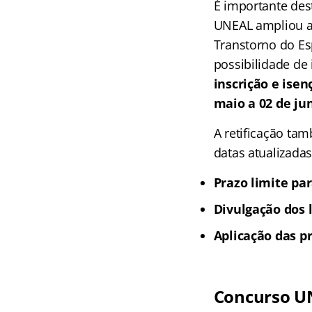
É importante des
UNEAL ampliou as
Transtorno do Es
possibilidade de 
inscrição e ise
maio a 02 de ju
A retificação ta
datas atualizadas
Prazo limite pa
Divulgação dos l
Aplicação das pr
Concurso UN