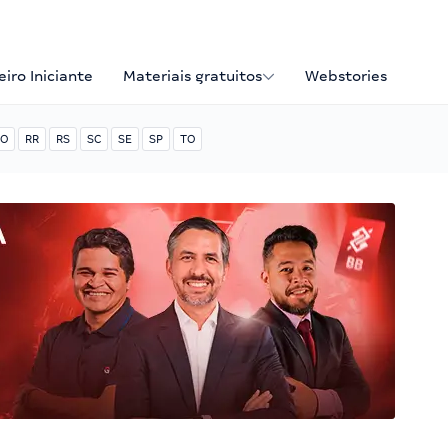
iro Iniciante
Materiais gratuitos
Webstories
O
RR
RS
SC
SE
SP
TO