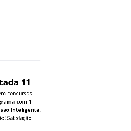
tada 11
 em concursos
grama com 1
isão Inteligente
.
o! Satisfação