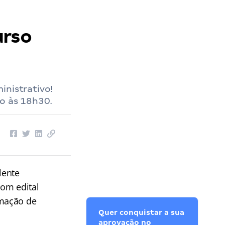
urso
inistrativo!
to às 18h30.
lente
Com edital
rmação de
Quer conquistar a sua
aprovação no