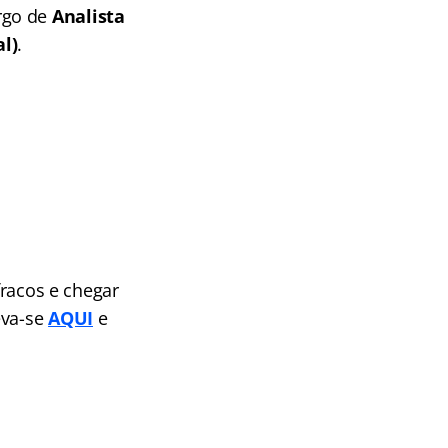
argo de
Analista
l)
.
fracos e chegar
eva-se
AQUI
e