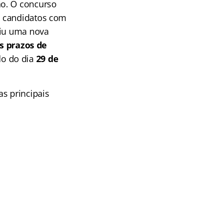
ão. O concurso
s candidatos com
uiu uma nova
s prazos de
do do dia
29 de
s principais