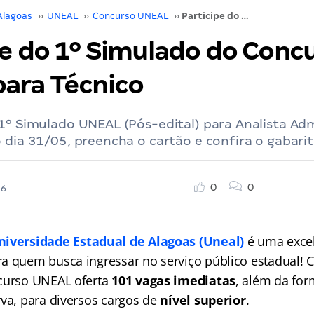
Alagoas
››
UNEAL
››
Concurso UNEAL
››
Participe do 1º Simulado do Concurso UNEAL para Técnico
pe do 1º Simulado do Conc
ara Técnico
1º Simulado UNEAL (Pós-edital) para Analista Adm
 dia 31/05, preencha o cartão e confira o gabari
0
0
26
niversidade Estadual de Alagoas (Uneal)
é uma exce
a quem busca ingressar no serviço público estadual! 
ncurso UNEAL oferta
101 vagas imediatas
, além da fo
rva, para diversos cargos de
nível superior
.