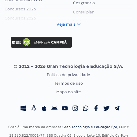
Cesgranrio
Concursos 2026
Consulplan
Concursos 2025
FCC
Veja mais
Concurso Nacional Unificado
FGV
Concurso Ibama
Idecan
Concurso MPU
Selecon
Editais publicados
Uniase
© 2012 - 2026 Gran Tecnologia e Educação S/A.
Vunesp
Política de privacidade
CONCURSOS POR PROFISSÃO
EXAME DE ORDEM
Termos de uso
Concursos Administrativos
OAB
Mapa do site
Concursos Educação
Prova OAB
Concursos Fiscais
Calendário OAB
Concursos Jurídicos
Questões OAB
Concursos Militares
Recursos OAB
Gran é uma marca da empresa
Gran Tecnologia e Educação S/A
, CNPJ:
Concursos Policiais
Exame de Ordem
18.260.822/0001-77, SBS Quadra 02, Bloco J, Lote 10, Edifício Carlton