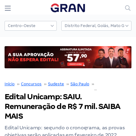
Início
››
Concursos
››
Sudeste
››
São Paulo
››
Unicamp
››
Edital Unicamp: SAIU.
Remuneração de R$ 7 mil. SAIBA
MAIS
Edital Unicamp: segundo o cronograma, as provas
objetivas serão aplicadas em fevereiro de 2022.