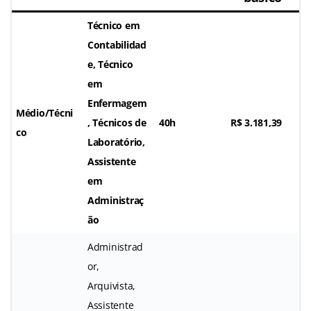
Técnico em
Contabilidad
e, Técnico
em
Enfermagem
Médio/Técni
, Técnicos de
40h
R$ 3.181,39
co
Laboratório,
Assistente
em
Administraç
ão
Administrad
or,
Arquivista,
Assistente