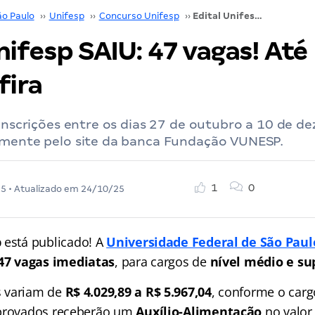
ão Paulo
››
Unifesp
››
Concurso Unifesp
››
Edital Unifesp SAIU: 47 vagas! Até R$ 5,9 mil! Confira
nifesp SAIU: 47 vagas! Até 
fira
 Inscrições entre os dias 27 de outubro a 10 de 
amente pelo site da banca Fundação VUNESP.
1
0
25
• Atualizado em
24/10/25
p
está publicado! A
Universidade Federal de São Paul
47 vagas imediatas
, para cargos de
nível médio e su
 variam de
R$ 4.029,89 a R$ 5.967,04
, conforme o carg
aprovados receberão um
Auxílio-Alimentação
no valor