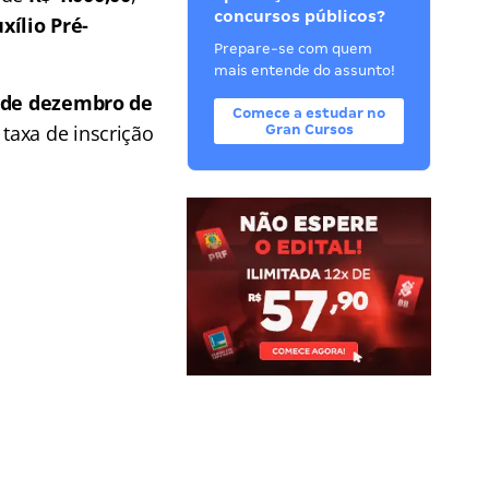
concursos públicos?
xílio Pré-
Prepare-se com quem
mais entende do assunto!
0 de dezembro de
Comece a estudar no
 taxa de inscrição
Gran Cursos