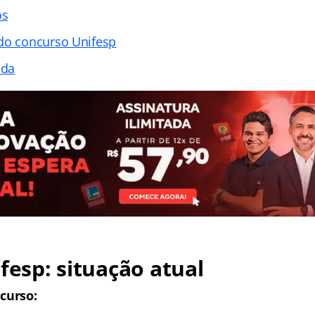
os
do concurso Unifesp
ada
fesp
: situação atual
curso: