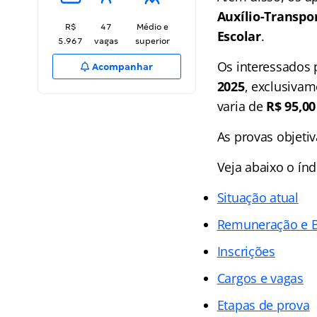
Auxílio-Transpo
R$
47
Médio e
Escolar
.
5.967
vagas
superior
Os interessados 
Acompanhar
2025
, exclusivam
varia de
R$ 95,00
As provas objetiv
Veja abaixo o
índ
Situação atual
Remuneração e B
Inscrições
Cargos e vagas
Etapas de prova