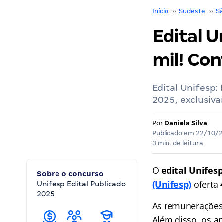
Início
››
Sudeste
››
S
Edital U
mil! Con
Edital Unifesp:
2025, exclusiv
Por
Daniela Silva
Publicado em
22/10/
3 min. de leitura
O
edital Unifes
Sobre o concurso
(Unifesp)
oferta
Unifesp Edital Publicado
2025
As remunerações
Além disso, os 