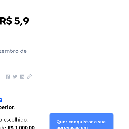
R$ 5,9
dezembro de
o
perior
.
o escolhido.
Quer conquistar a sua
 de
R$ 1.000,00
,
aprovação em