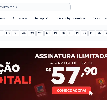
os
Cursos
Artigos
Gran Aprovados
Concurse
DF
ES
GO
MA
MG
MS
MT
PA
PB
PE
PI
PR
RJ
RN
R