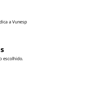
ndica a Vunesp
os
o escolhido.