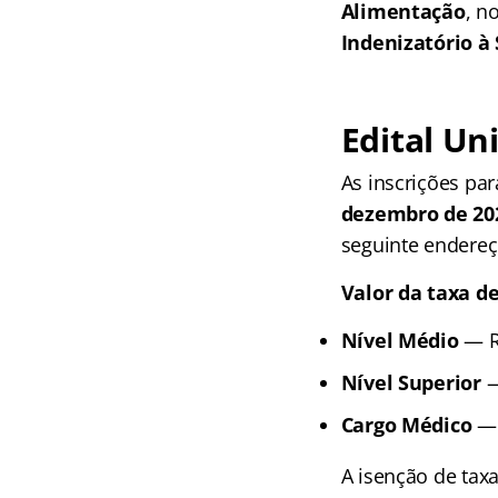
Alimentação
, n
Indenizatório 
Edital
Uni
As inscrições pa
dezembro de 20
seguinte endereç
Valor da taxa de
Nível Médio
— R
Nível Superior
—
Cargo Médico
— 
A isenção de taxa