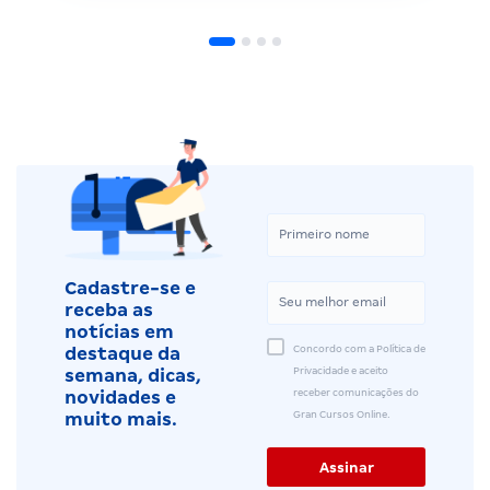
Cadastre-se e
receba as
notícias em
Concordo com a Política de
destaque da
Privacidade e aceito
semana, dicas,
receber comunicações do
novidades e
Gran Cursos Online.
muito mais.