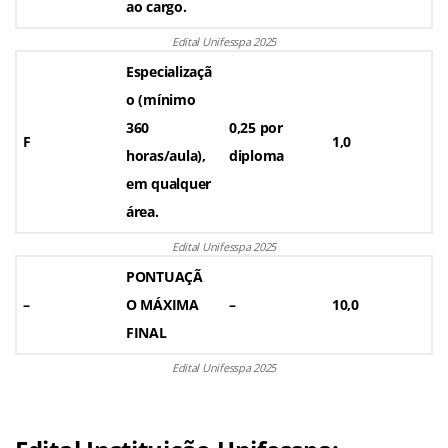
ao cargo.
Edital Unifesspa 2025
Especializaçã
o (mínimo
360
0,25 por
F
1,0
horas/aula),
diploma
em qualquer
área.
Edital Unifesspa 2025
PONTUAÇÃ
–
O MÁXIMA
–
10,0
FINAL
Edital Unifesspa 2025