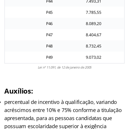
P44
7.493,31
P45
7.785,55
P46
8.089,20
P47
8.404,67
P48
8.732,45
P49
9.073,02
Lei nº 11.091, de 12 de janeiro de 2005
Auxílios:
percentual de incentivo à qualificação, variando
acréscimos entre 10% e 75% conforme a titulação
apresentada, para as pessoas candidatas que
possuam escolaridade superior à exigência