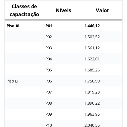
Classes de
Níveis
Valor
capacitação
Piso AI
P01
1.446,12
P02
1.502,52
P03
1.561,12
P04
1.622,01
P05
1.685,26
Piso BI
P06
1.750,99
P07
1.819,28
P08
1.890,22
P09
1.963,95
P10
2.040,55