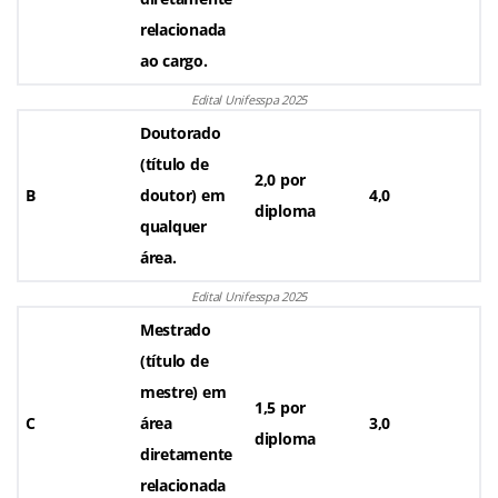
relacionada
ao cargo.
Edital Unifesspa 2025
Doutorado
(título de
2,0 por
B
doutor) em
4,0
diploma
qualquer
área.
Edital Unifesspa 2025
Mestrado
(título de
mestre) em
1,5 por
C
área
3,0
diploma
diretamente
relacionada