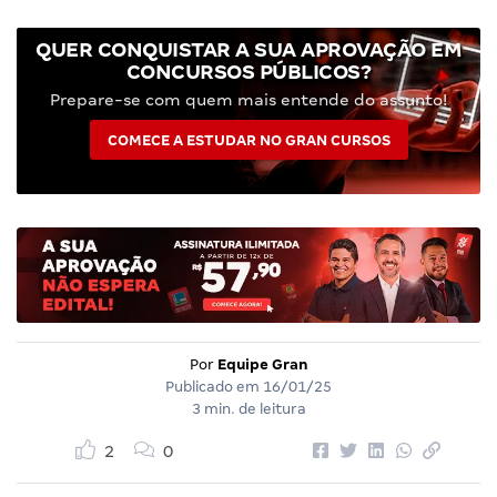
QUER CONQUISTAR A SUA APROVAÇÃO EM
CONCURSOS PÚBLICOS?
Prepare-se com quem mais entende do assunto!
COMECE A ESTUDAR NO GRAN CURSOS
Por
Equipe Gran
Publicado em
16/01/25
3 min. de leitura
2
0