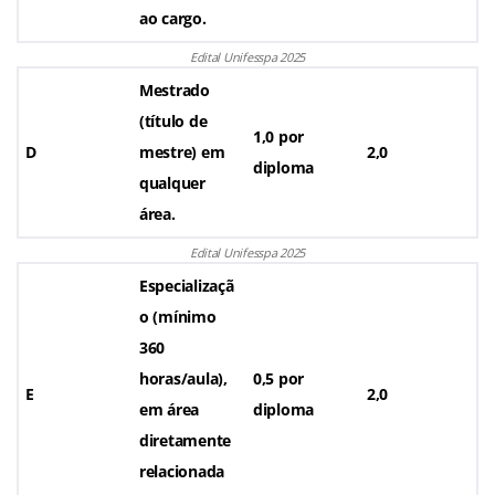
ao cargo.
Edital Unifesspa 2025
Mestrado
(título de
1,0 por
D
mestre) em
2,0
diploma
qualquer
área.
Edital Unifesspa 2025
Especializaçã
o (mínimo
360
horas/aula),
0,5 por
E
2,0
em área
diploma
diretamente
relacionada