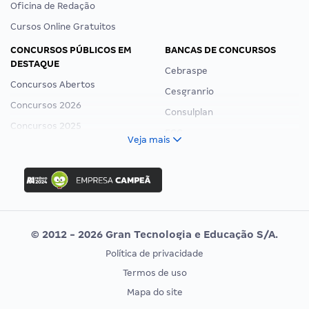
Oficina de Redação
Cursos Online Gratuitos
CONCURSOS PÚBLICOS EM
BANCAS DE CONCURSOS
DESTAQUE
Cebraspe
Concursos Abertos
Cesgranrio
Concursos 2026
Consulplan
Concursos 2025
FCC
Veja mais
Concurso Nacional Unificado
FGV
Concurso Ibama
Idecan
Concurso MPU
Selecon
Editais publicados
Uniase
© 2012 - 2026 Gran Tecnologia e Educação S/A.
Vunesp
Política de privacidade
CONCURSOS POR PROFISSÃO
EXAME DE ORDEM
Termos de uso
Concursos Administrativos
OAB
Mapa do site
Concursos Educação
Prova OAB