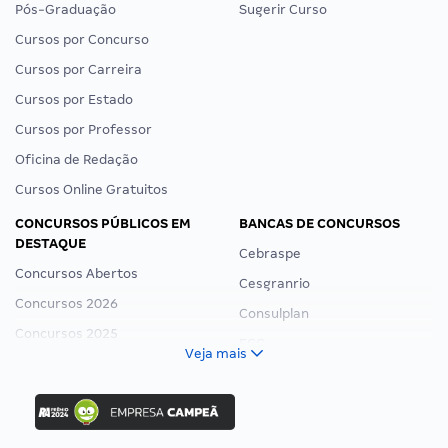
Pós-Graduação
Sugerir Curso
Cursos por Concurso
Cursos por Carreira
Cursos por Estado
Cursos por Professor
Oficina de Redação
Cursos Online Gratuitos
CONCURSOS PÚBLICOS EM
BANCAS DE CONCURSOS
DESTAQUE
Cebraspe
Concursos Abertos
Cesgranrio
Concursos 2026
Consulplan
Concursos 2025
FCC
Veja mais
Concurso Nacional Unificado
FGV
Concurso Ibama
Idecan
Concurso MPU
Selecon