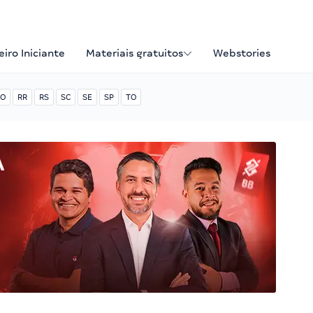
iro Iniciante
Materiais gratuitos
Webstories
O
RR
RS
SC
SE
SP
TO