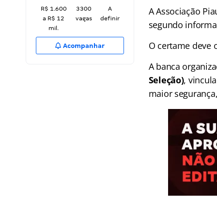
R$ 1.600
3300
A
A Associação Pia
a R$ 12
vagas
definir
segundo informaç
mil.
O certame deve of
Acompanhar
A banca organizad
Seleção)
, vincul
maior segurança,