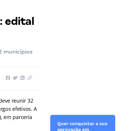
 edital
2 municípios
eve reunir 32
gos efetivos. A
), em parceria
Quer conquistar a sua
aprovação em