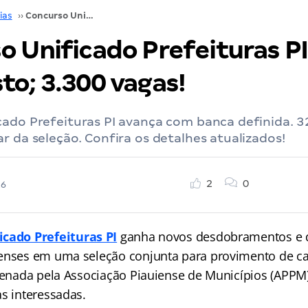
ias
››
Concurso Unificado Prefeituras PI: edital em agosto; 3.300 vagas!
 Unificado Prefeituras PI:
to; 3.300 vagas!
cado Prefeituras PI avança com banca definida. 3
r da seleção. Confira os detalhes atualizados!
2
0
26
icado Prefeituras PI
ganha novos desdobramentos e d
enses em uma seleção conjunta para provimento de car
rdenada pela Associação Piauiense de Municípios (APPM
as interessadas.