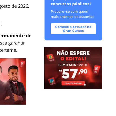
concursos públicos?
gosto de 2026,
Prepare-se com quem
mais entende do assunto!
.
Comece a estudar no
Gran Cursos
Permanente de
sca garantir
certame.