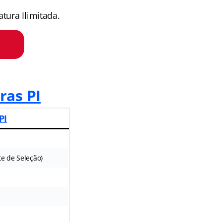
tura Ilimitada.
ras PI
PI
e de Seleção)