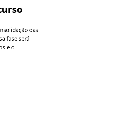
curso
onsolidação das
sa fase será
os e o