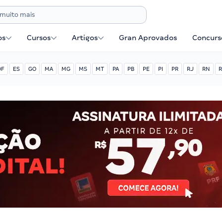
os
Cursos
Artigos
Gran Aprovados
Concurse
DF
ES
GO
MA
MG
MS
MT
PA
PB
PE
PI
PR
RJ
RN
R