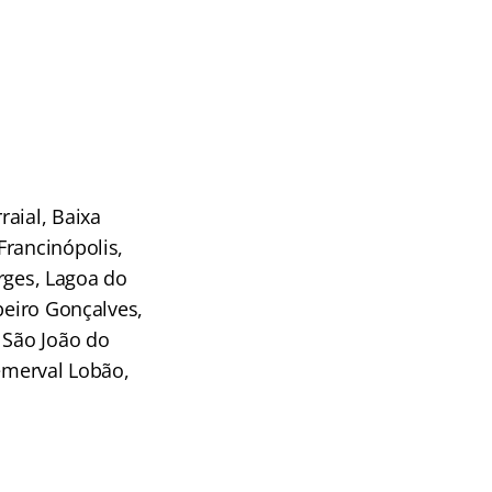
aial, Baixa
Francinópolis,
orges, Lagoa do
beiro Gonçalves,
 São João do
Demerval Lobão,