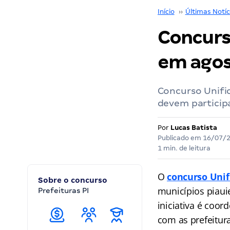
Início
››
Últimas Notíc
Concurso
em agos
Concurso Unifi
devem participa
Por
Lucas Batista
Publicado em
16/07/
1 min. de leitura
O
concurso Unif
Sobre o concurso
municípios piaui
Prefeituras PI
iniciativa é coo
com as prefeitur