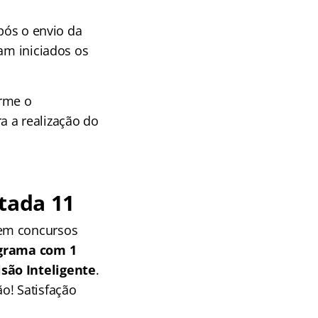
após o envio da
am iniciados os
rme o
a a realização do
tada 11
 em concursos
grama com 1
isão Inteligente
.
o! Satisfação