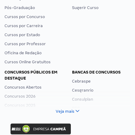
Pós-Graduação
Sugerir Curso
Cursos por Concurso
Cursos por Carreira
Cursos por Estado
Cursos por Professor
Oficina de Redação
Cursos Online Gratuitos
CONCURSOS PÚBLICOS EM
BANCAS DE CONCURSOS
DESTAQUE
Cebraspe
Concursos Abertos
Cesgranrio
Concursos 2026
Consulplan
Concursos 2025
FCC
Veja mais
Concurso Nacional Unificado
FGV
Concurso Ibama
Idecan
Concurso MPU