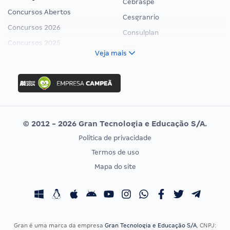
Cebraspe
Concursos Abertos
Cesgranrio
Concursos 2026
Consulplan
Concursos 2025
FCC
Veja mais
Concurso Nacional Unificado
FGV
Concurso Ibama
Idecan
Concurso MPU
Selecon
Editais publicados
Uniase
© 2012 - 2026 Gran Tecnologia e Educação S/A.
Vunesp
Política de privacidade
CONCURSOS POR PROFISSÃO
EXAME DE ORDEM
Termos de uso
Concursos Administrativos
OAB
Mapa do site
Concursos Educação
Prova OAB
Concursos Fiscais
Calendário OAB
Concursos Jurídicos
Questões OAB
Concursos Militares
Recursos OAB
Gran é uma marca da empresa
Gran Tecnologia e Educação S/A
, CNPJ: