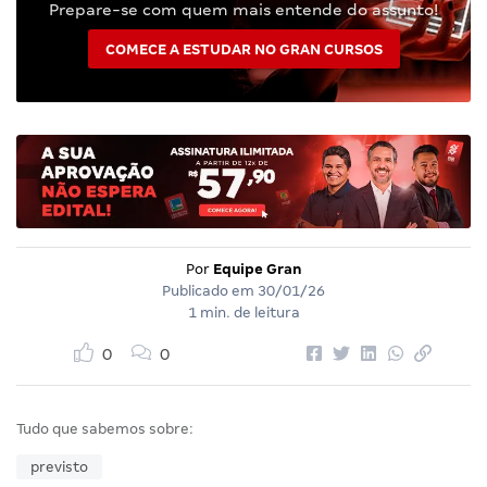
Prepare-se com quem mais entende do assunto!
COMECE A ESTUDAR NO GRAN CURSOS
Por
Equipe Gran
Publicado em
30/01/26
1 min. de leitura
0
0
Tudo que sabemos sobre:
previsto