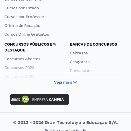
Cursos por Estado
Cursos por Professor
Oficina de Redação
Cursos Online Gratuitos
CONCURSOS PÚBLICOS EM
BANCAS DE CONCURSOS
DESTAQUE
Cebraspe
Concursos Abertos
Cesgranrio
Concursos 2026
Consulplan
Concursos 2025
FCC
Veja mais
Concurso Nacional Unificado
FGV
Concurso Ibama
Idecan
Concurso MPU
Selecon
Editais publicados
Uniase
© 2012 - 2026 Gran Tecnologia e Educação S/A.
Vunesp
Política de privacidade