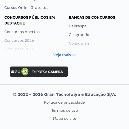
Cursos Online Gratuitos
CONCURSOS PÚBLICOS EM
BANCAS DE CONCURSOS
DESTAQUE
Cebraspe
Concursos Abertos
Cesgranrio
Concursos 2026
Consulplan
Concursos 2025
FCC
Veja mais
Concurso Nacional Unificado
FGV
Concurso Ibama
Idecan
Concurso MPU
Selecon
Editais publicados
Uniase
© 2012 - 2026 Gran Tecnologia e Educação S/A.
Vunesp
Política de privacidade
CONCURSOS POR PROFISSÃO
EXAME DE ORDEM
Termos de uso
Concursos Administrativos
OAB
Mapa do site
Concursos Educação
Prova OAB