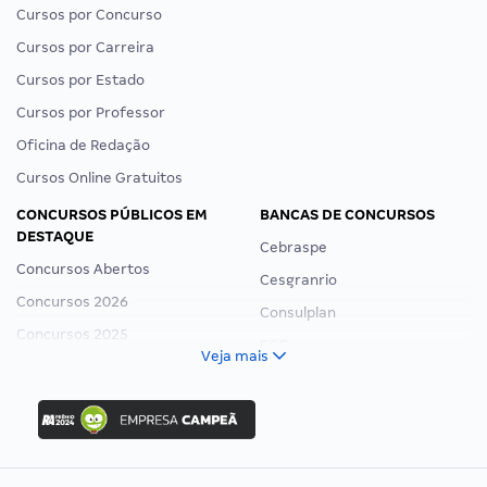
Cursos por Concurso
Cursos por Carreira
Cursos por Estado
Cursos por Professor
Oficina de Redação
Cursos Online Gratuitos
CONCURSOS PÚBLICOS EM
BANCAS DE CONCURSOS
DESTAQUE
Cebraspe
Concursos Abertos
Cesgranrio
Concursos 2026
Consulplan
Concursos 2025
FCC
Veja mais
Concurso Nacional Unificado
FGV
Concurso Ibama
Idecan
Concurso MPU
Selecon
Editais publicados
Uniase