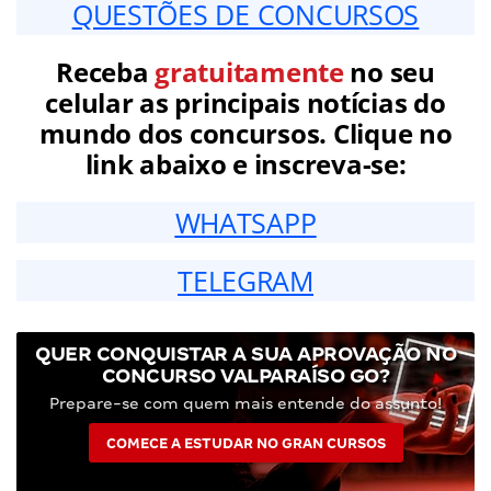
QUESTÕES DE CONCURSOS
Receba
gratuitamente
no seu
celular as principais notícias do
mundo dos concursos. Clique no
link abaixo e inscreva-se:
WHATSAPP
TELEGRAM
QUER CONQUISTAR A SUA APROVAÇÃO NO
CONCURSO VALPARAÍSO GO?
Prepare-se com quem mais entende do assunto!
COMECE A ESTUDAR NO GRAN CURSOS