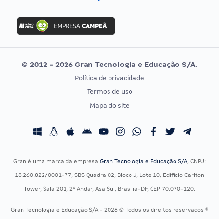
Concurso Nacional Unificado
FGV
Concurso Ibama
Idecan
Concurso MPU
Selecon
Editais publicados
Uniase
© 2012 - 2026 Gran Tecnologia e Educação S/A.
Vunesp
Política de privacidade
CONCURSOS POR PROFISSÃO
EXAME DE ORDEM
Termos de uso
Concursos Administrativos
OAB
Mapa do site
Concursos Educação
Prova OAB
Concursos Fiscais
Calendário OAB
Concursos Jurídicos
Questões OAB
Concursos Militares
Recursos OAB
Gran é uma marca da empresa
Gran Tecnologia e Educação S/A
, CNPJ:
Concursos Policiais
Exame de Ordem
18.260.822/0001-77, SBS Quadra 02, Bloco J, Lote 10, Edifício Carlton
Concursos Saúde
Tower, Sala 201, 2º Andar, Asa Sul, Brasília-DF, CEP 70.070-120.
Concursos Tribunais
Gran Tecnologia e Educação S/A - 2026 © Todos os direitos reservados ®
Residência Multiprofissional