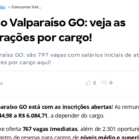
ias
››
Concurso Valparaíso GO: veja as remunerações por cargo!
 Valparaíso GO: veja as
ações por cargo!
aíso GO: são 797 vagas com salários iniciais de at
res por cargo aqui!
2
0
26
paraíso GO
está com as inscrições abertas
! As remun
44,98 a R$ 6.084,71
, a depender do cargo.
me oferta
767 vagas imediatas
, além de 2.301 oportun
stro de reserva para cargos de
níveis médio e superi