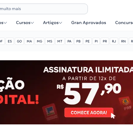
os
Cursos
Artigos
Gran Aprovados
Concurse
DF
ES
GO
MA
MG
MS
MT
PA
PB
PE
PI
PR
RJ
RN
R