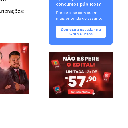
concursos públicos?
unerações:
Prepare-se com quem
mais entende do assunto!
Comece a estudar no
Gran Cursos