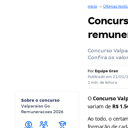
Início
››
Últimas Notíc
Concurso
remuner
Concurso Valpar
Confira os valo
Por
Equipe Gran
Publicado em
21/01/
1 min. de leitura
O
Concurso Val
Sobre o concurso
variam de
R$ 1.5
Valparaiso Go
Remuneracoes 2026
Ao todo, o certa
formação de cada