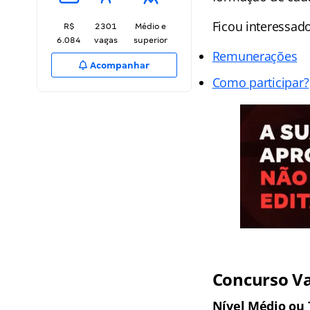
Ficou interessad
R$
2301
Médio e
6.084
vagas
superior
Remunerações
Acompanhar
Como participar?
Concurso V
Nível Médio ou 