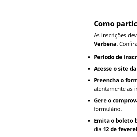
Como partic
As inscrições dev
Verbena
. Confir
Período de inscr
Acesse o site d
Preencha o form
atentamente as i
Gere o comprova
formulário.
Emita o boleto 
dia
12 de fevere