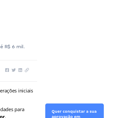
é R$ 6 mil.
erações iniciais
idades para
Quer conquistar a sua
or.
aprovação em