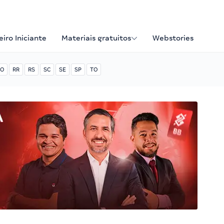
iro Iniciante
Materiais gratuitos
Webstories
O
RR
RS
SC
SE
SP
TO