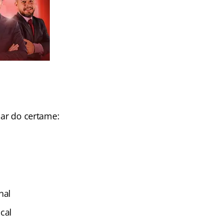
par do certame:
nal
cal