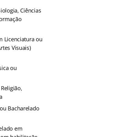
iologia, Ciências
 Formação
m Licenciatura ou
rtes Visuais)
sica ou
Religião,
a
, ou Bacharelado
relado em