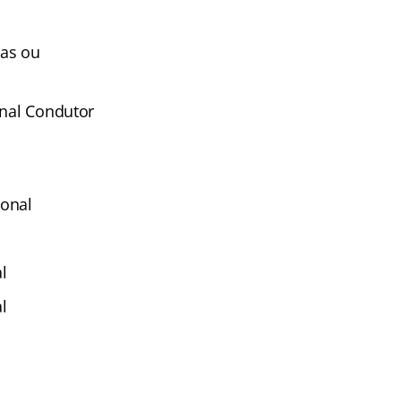
cas ou
onal Condutor
ional
l
l