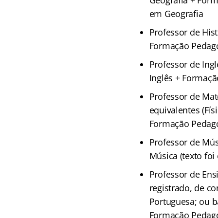
Geografia + Form
em Geografia
Professor de Hist
Formação Pedagóg
Professor de Ingl
Inglês + Formaç
Professor de Mat
equivalentes (Fí
Formação Pedagóg
Professor de Mús
Música (texto fo
Professor de Ens
registrado, de c
Portuguesa; ou b
Formação Pedagóg