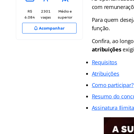
com remuneraçõ
R$
2301
Médio e
6.084
vagas
superior
Para quem deseja
função.
Acompanhar
Confira, ao long
atribuições
exig
Requisitos
Atribuições
Como participar?
Resumo do conc
Assinatura Ilimit