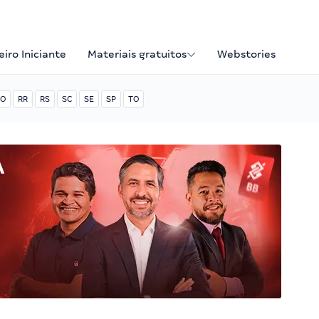
iro Iniciante
Materiais gratuitos
Webstories
O
RR
RS
SC
SE
SP
TO