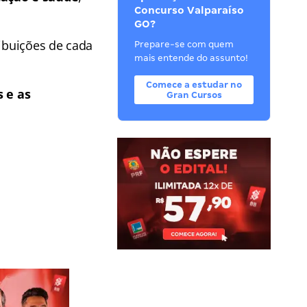
Concurso Valparaíso
GO?
ribuições de cada
Prepare-se com quem
mais entende do assunto!
Comece a estudar no
s e as
Gran Cursos