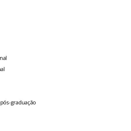
nal
nal
u pós-graduação