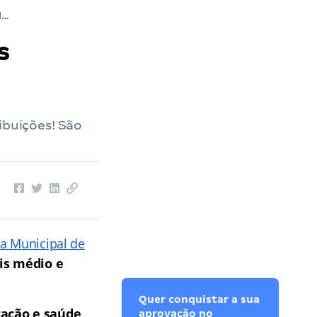
Concurso Valparaíso GO: confira os requisitos e atribuições!
s
ibuições! São
ra Municipal de
is médio e
Quer conquistar a sua
cação e saúde
,
aprovação no