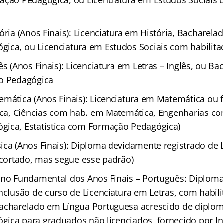
ação Pedagógica, ou Licenciatura em Estudos Sociais 
ória (Anos Finais): Licenciatura em História, Bacharela
ica, ou Licenciatura em Estudos Sociais com habilita
ês (Anos Finais): Licenciatura em Letras – Inglês, ou B
ão Pedagógica
emática (Anos Finais): Licenciatura em Matemática ou
sica, Ciências com hab. em Matemática, Engenharias co
ica, Estatística com Formação Pedagógica)
ica (Anos Finais): Diploma devidamente registrado de 
i cortado, mas segue esse padrão)
ino Fundamental dos Anos Finais – Português: Diplom
onclusão de curso de Licenciatura em Letras, com habil
acharelado em Língua Portuguesa acrescido de diplom
ica para graduados não licenciados, fornecido por In