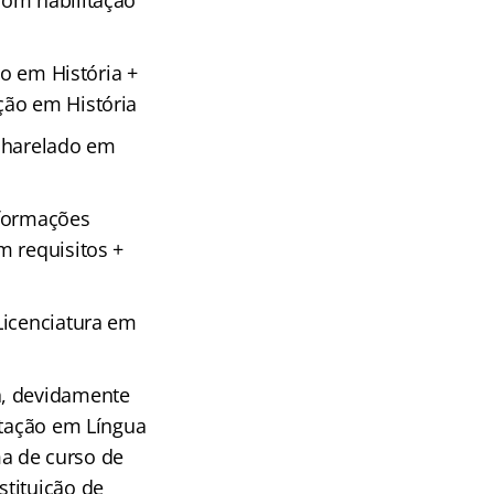
com habilitação
do em História +
ção em História
acharelado em
 formações
m requisitos +
Licenciatura em
a, devidamente
itação em Língua
a de curso de
stituição de