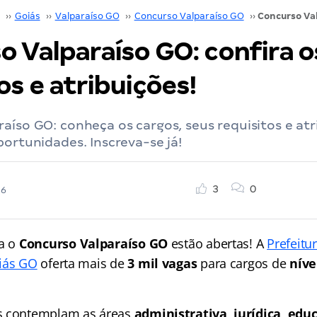
››
Goiás
››
Valparaíso GO
››
Concurso Valparaíso GO
››
o Valparaíso GO: confira o
os e atribuições!
aíso GO: conheça os cargos, seus requisitos e atr
portunidades. Inscreva-se já!
3
0
26
ra o
Concurso Valparaíso GO
estão abertas! A
Prefeitu
iás GO
oferta mais de
3 mil vagas
para cargos de
níve
s contemplam as áreas
administrativa, jurídica, edu