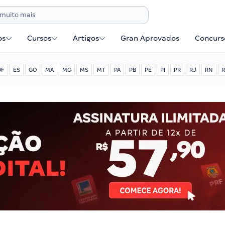
os
Cursos
Artigos
Gran Aprovados
Concurse
DF
ES
GO
MA
MG
MS
MT
PA
PB
PE
PI
PR
RJ
RN
R