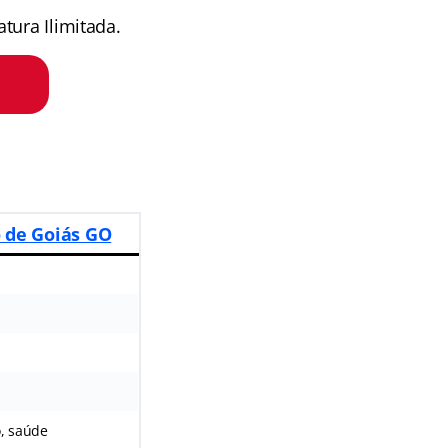
tura Ilimitada.
o de Goiás GO
o, saúde