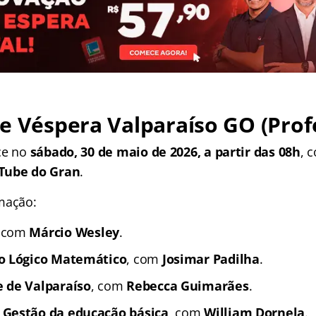
e Véspera Valparaíso GO (
Prof
ce no
sábado, 30 de maio de 2026, a partir das 08h
, 
Tube do Gran
.
mação:
, com
Márcio Wesley
.
io Lógico Matemático
, com
Josimar Padilha
.
 de Valparaíso
, com
Rebecca Guimarães
.
 Gestão da educação básica
, com
William Dornela
.