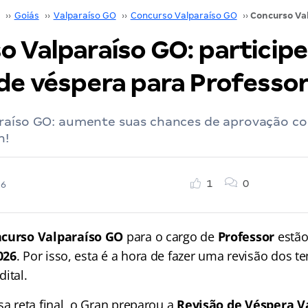
››
Goiás
››
Valparaíso GO
››
Concurso Valparaíso GO
››
o Valparaíso GO: participe
 de véspera para Professo
raíso GO: aumente suas chances de aprovação co
n!
1
0
26
curso Valparaíso GO
para o cargo de
Professor
estão
026
. Por isso, esta é a hora de fazer uma revisão dos 
ital.
sa reta final, o Gran preparou a
Revisão de Véspera V