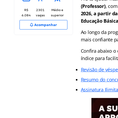
(Professor)
, com
R$
2301
Médio e
2026, a partir d
6.084
vagas
superior
Educação Básic
Acompanhar
Ao longo da prog
mais confiante p
Confira abaixo 
índice para faci
Revisão de véspe
Resumo do conc
Assinatura Ilimit