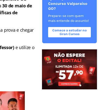
Concurso Valparaíso
ia
30 de maio de
GO?
ficas de
Prepare-se com quem
mais entende do assunto!
 a prova e chegar
Comece a estudar no
Gran Cursos
fessor)
e utilize o