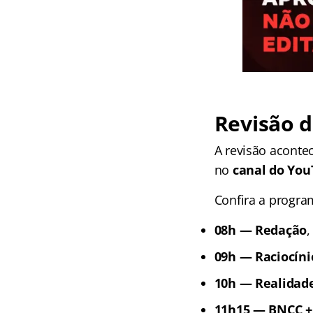
Revisão d
A revisão aconte
no
canal do You
Confira a progra
08h — Redação
09h — Raciocín
10h — Realidade
11h15 — BNCC +