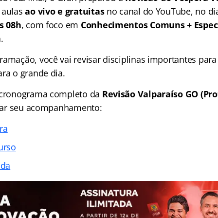
 aulas
ao vivo e gratuitas
no canal do YouTube, no d
as 08h
, com foco em
Conhecimentos Comuns + Especí
a
.
ramação, você vai revisar disciplinas importantes para
ara o grande dia.
o cronograma completo da
Revisão Valparaíso GO (Pro
litar seu acompanhamento:
ra
urso
ada