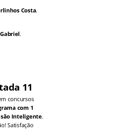
rlinhos Costa
.
Gabriel
.
tada 11
 em concursos
grama com 1
isão Inteligente
.
o! Satisfação