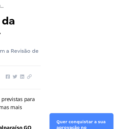
Concurso Valparaíso GO: participe da revisão de véspera para Professor
 da
r
m a Revisão de
 previstas para
temas mais
Quer conquistar a sua
alparaíso GO
aprovação no