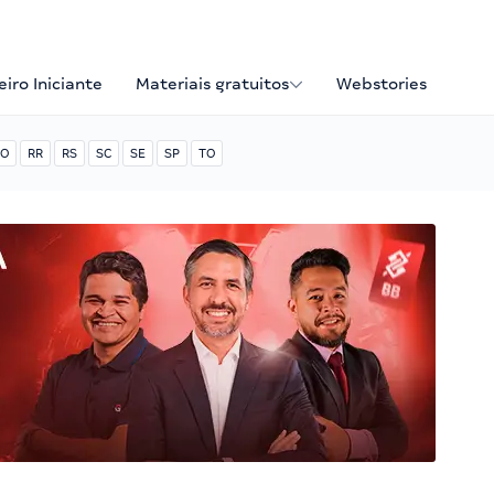
iro Iniciante
Materiais gratuitos
Webstories
O
RR
RS
SC
SE
SP
TO