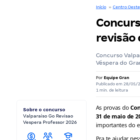
Início
››
Centro Oeste
Concurs
revisão
Concurso Valpa
Véspera do Gra
Por
Equipe Gran
Publicado em
28/05/
1 min. de leitura
As provas do
Con
Sobre o concurso
31 de maio de 2
Valparaiso Go Revisao
Vespera Professor 2026
importantes do ed
Pra te ajudar nes