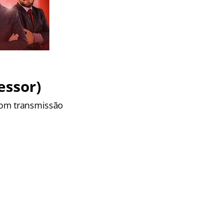
essor
)
com transmissão