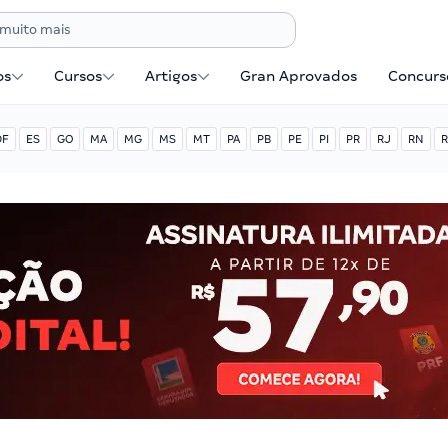
os
Cursos
Artigos
Gran Aprovados
Concurse
DF
ES
GO
MA
MG
MS
MT
PA
PB
PE
PI
PR
RJ
RN
R