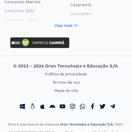
Concursos Abertos
Cesgranrio
Concursos 2026
Consulplan
Concursos 2025
FCC
Veja mais
Concurso Nacional Unificado
FGV
Concurso Ibama
Idecan
Concurso MPU
Selecon
Editais publicados
Uniase
© 2012 - 2026 Gran Tecnologia e Educação S/A.
Vunesp
Política de privacidade
CONCURSOS POR PROFISSÃO
EXAME DE ORDEM
Termos de uso
Concursos Administrativos
OAB
Mapa do site
Concursos Educação
Prova OAB
Concursos Fiscais
Calendário OAB
Concursos Jurídicos
Questões OAB
Concursos Militares
Recursos OAB
Gran é uma marca da empresa
Gran Tecnologia e Educação S/A
, CNPJ:
Concursos Policiais
Exame de Ordem